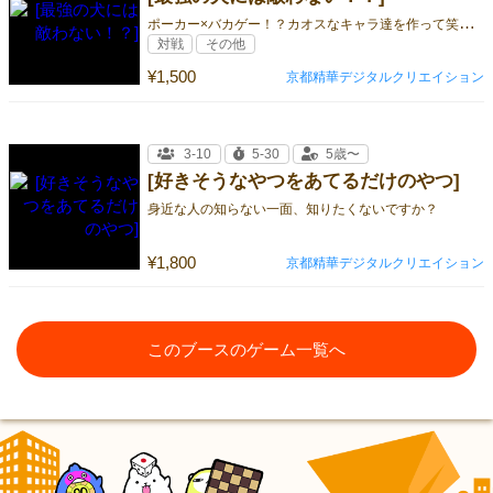
ポ
ーカー×バカゲー！？カオスなキャラ達を作って笑ってレッツバトル！
対戦
その他
¥1,500
京都精華デジタルクリエイション
3-10
5-30
5歳〜
[好きそうなやつをあてるだけのやつ]
身近な人の知らない一面、知りたくないですか？
¥1,800
京都精華デジタルクリエイション
このブースのゲーム一覧へ