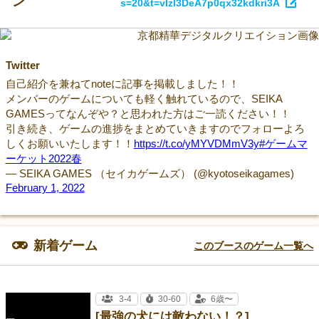
ン
s=20&t=vIzl3DeA7p0qx32kdkri3A
Twitter
自己紹介を兼ねてnoteに記事を掲載しました！！
メンバーのゲームについても軽く触れているので、SEIKA
GAMESってなんぞや？と思われた方はご一読ください！！
引き続き、ゲームの進捗をまとめていきますのでフォローよろ
しくお願いいたします！！
https://t.co/yMYVDMmV3y
#ゲームマ
ーケット2022春
— SEIKA GAMES （セイカゲームズ） (@kyotoseikagames)
February 1, 2022
新着ゲーム
このブースのゲーム一覧へ
3-4
30-60
6歳〜
[最強の犬には敵わない！？]