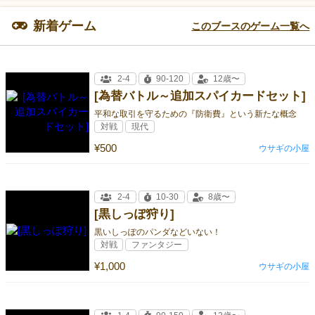
新着ゲーム
このブースのゲーム一覧へ
2-4
90-120
12歳〜
[為替バトル～追加スパイカードセット]
平和な取引を守るための『防衛費』という新たな概念
対戦
現代
¥500
ウサギの小屋
2-4
10-30
8歳〜
[黒しっぽ狩り]
黒いしっぽのパンダなどいない！
対戦
ファンタジー
¥1,000
ウサギの小屋