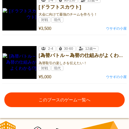
1-4
90-150
12歳〜
[ドラフトスカウト]
大会に向けて最強のチームを作ろう！
対戦
現代
¥3,500
ウサギの小屋
2-4
30-60
12歳〜
[為替バトル～為替の仕組みがよくわかる!?]
為替取引の楽しさを伝えたい！
対戦
現代
¥5,000
ウサギの小屋
このブースのゲーム一覧へ