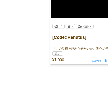
4
-
0歳〜
[Code::Renutus]
協力
¥1,000
あかねこ製