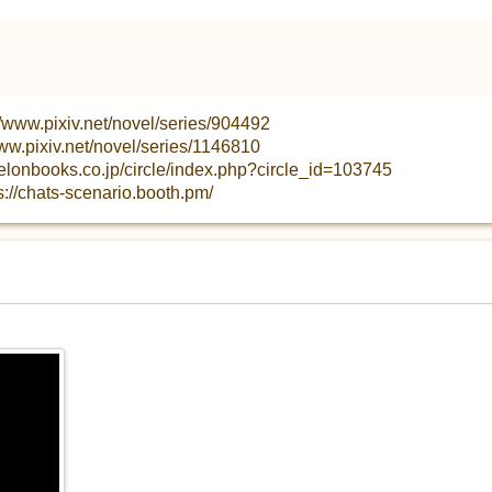
ixiv.net/novel/series/904492
iv.net/novel/series/1146810
ks.co.jp/circle/index.php?circle_id=103745
ts-scenario.booth.pm/