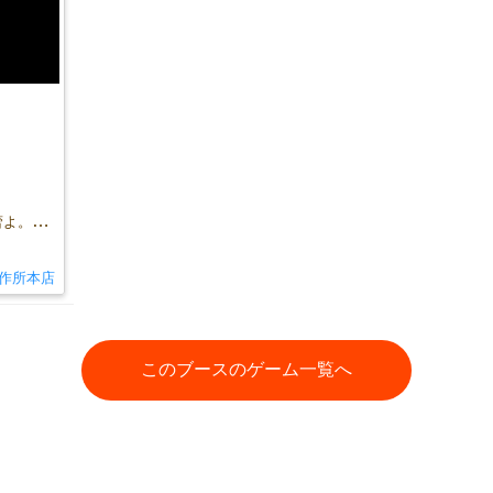
「この災禍を終わらせたいか、進化の蕾よ。ならば願望をかざせ。進化を願え」
作所本店
このブースのゲーム一覧へ