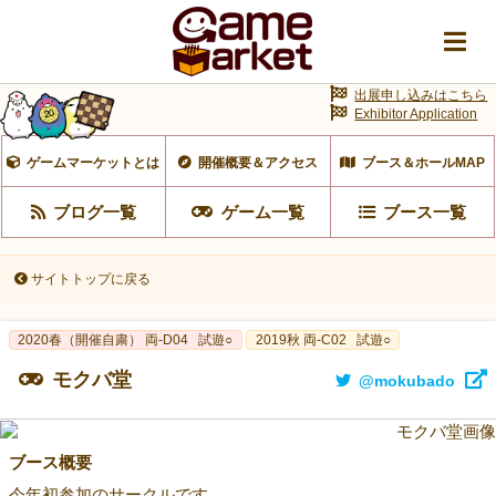
出展申し込みはこちら
Exhibitor Application
ゲームマーケットとは
開催概要＆アクセス
ブース＆ホールMAP
ブログ一覧
ゲーム一覧
ブース一覧
サイトトップに戻る
2020春（開催自粛） 両-D04
試遊○
2019秋 両-C02
試遊○
モクバ堂
@mokubado
ブース概要
今年初参加のサークルです。