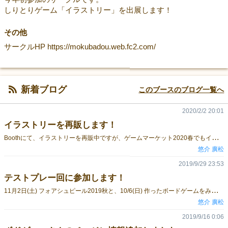
しりとりゲーム「イラストリー」を出展します！
その他
サークルHP https://mokubadou.web.fc2.com/
新着ブログ
このブースのブログ一覧へ
2020/2/2 20:01
イラストリーを再販します！
B
oothにて、イラストリーを再販中ですが、ゲームマーケット2020春でもイラストリーを再販します。 試遊もできるので、ぜひ遊びに来てください！
悠介 廣松
2019/9/29 23:53
テストプレー回に参加します！
1
1月2日(土) フォアシュピール2019秋と、10/6(日) 作ったボードゲームをみんなで遊ぶ会にイラストリーが参加します！ 詳しくは、モクバ堂HPの最新情報をご覧ください。 今後の最新情報についても、ホームページでお知らせいたします。
悠介 廣松
2019/9/16 0:06