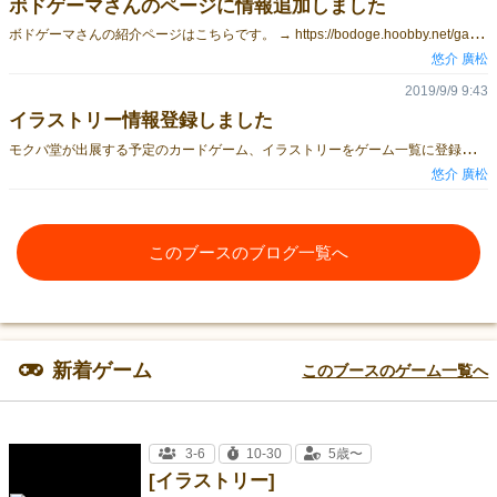
ボドゲーマさんのページに情報追加しました
ボ
ドゲーマさんの紹介ページはこちらです。 → https://bodoge.hoobby.net/games/illustori ゲムマ2019秋の情報入力時に自動的に埋められた情報以外のところを埋めました。テーマとかメカニクスとか。 「イラストでしりとりするゲーム」というひとことで説明できてしまうので、これ以上あまり情報は出せない気がします。 テストプレーで遊んだ方のコメントに書かれているように、元々いくつかルールを考えていたのですが、説明書には1つのルール(英語版を含めると2ルール)のみ書かれています。 しかし、ただボツにするのはもったいないので、モクバ堂の公式サイトで折を見てバリエーションルールとして公開することを考えています。 どちらにしろ、バリエーションルールの公開はゲムマ2019秋以降になると思いますので、まずは「イラストリー」をご購入ください！
悠介 廣松
2019/9/9 9:43
イラストリー情報登録しました
モ
クバ堂が出展する予定のカードゲーム、イラストリーをゲーム一覧に登録しました。 → イラストリーの紹介ページ 主に、サークル公式ホームページやTwitterで情報配信していきます。
悠介 廣松
このブースのブログ一覧へ
新着ゲーム
このブースのゲーム一覧へ
3-6
10-30
5歳〜
[イラストリー]