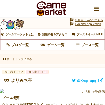
出展申し込みはこちら
Exhibitor Application
ゲームマーケットとは
開催概要＆アクセス
ブース＆ホールMAP
ブログ一覧
ゲーム一覧
ブース一覧
サイトトップに戻る
2019秋 日-U02
2019春 日-T18
よりみち亭
@Krsg_trpg
ブース概要
クトゥルフ神話TRPGとインセイン、シノビガミのシナリオ集を