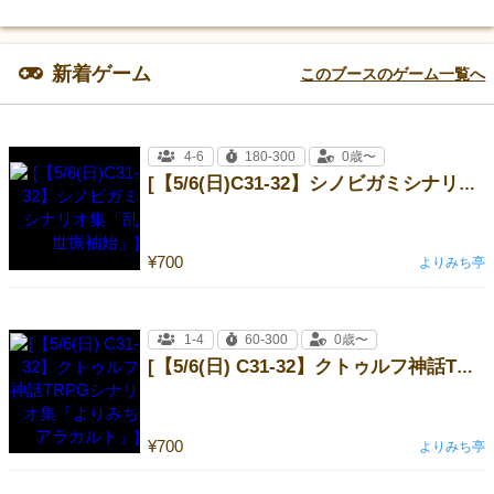
新着ゲーム
このブースのゲーム一覧へ
4-6
180-300
0歳〜
[【5/6(日)C31-32】シノビガミシナリオ集「乱世振袖始」]
¥700
よりみち亭
1-4
60-300
0歳〜
[【5/6(日) C31-32】クトゥルフ神話TRPGシナリオ集「よりみちアラカルト」]
¥700
よりみち亭