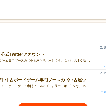
2019
公式Twitterアカウント
中古ボードゲーム専門ブースの《中古屋ウリボー》です。 出品リストや販売方法などの最新情報を、公式Twitterにてお知らせすることになりました。 ご興味のある方々は是非フォローを宜しくお願い申し上げます。 ▼▼▼ 中古屋ウリボー公式Twitter［@UriBoooooy］
中
2019
［ご挨拶］中古ボードゲーム専門ブースの《中古屋ウリボー》です
こんにちは。中古ボードゲーム専門ブースの《中古屋ウリボー》です。 昨年に引き続き、今年も中古ボードゲームをご用意いたしました。 あの珍しいゲームや、いま話題のゲームなど、様々な品物を取りそろえて皆様をお待ちしております！ ◆ 出品リストや販売方法などにつきましては、追って告知いたします。 いましばらくお待ち下さいませ。
中