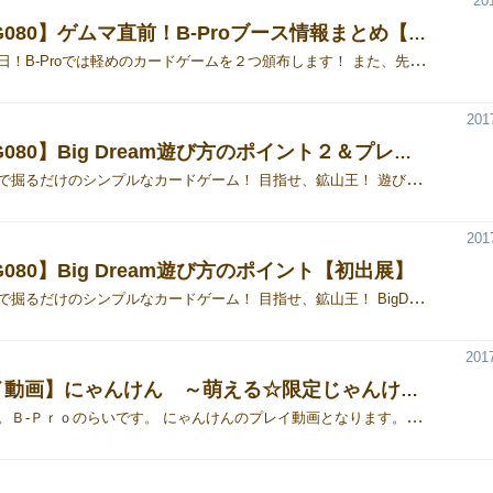
20
【12/2 G080】ゲムマ直前！B-Proブース情報まとめ【BigDream・にゃんけん】
いよいよ明日！B-Proでは軽めのカードゲームを２つ頒布します！ また、先着で無料ゲームの頒布も行います！ 12/2、G080でお待ちしています！ Big Dream ・ゲームデザイン：おさげ ・価格：1,500円 鉱山を選んで掘るだけのシンプルなカードゲーム！目指せ、鉱山王！ ◆どんなゲーム？ ①３つの鉱山の内、どれを掘るかみんなで一斉に意思表示。選んだ鉱山が相手と被らなければ、より多く掘る権利（回数）をゲット！ ②ゲットした権利（回数）の範囲内で鉱山を掘る（＝鉱石の数が書かれた採掘カードを引く） ③上記①②を繰り返して、ゲーム終了時に鉱石の数（＝勝利点）が多い人が鉱山王（勝ち）！ BigDreamの詳しい紹介はこちら！ ◆動画 プロモーション動画（５１秒） [embed width="300" height=""]https://www.youtube.com/watch?v=y8UjFVonCH0[/embed] プレイ動画 これを見ればゲームの流れがわかる！（４分２２秒） [embed width="300" height=""]https://www.youtube.com/watch?v=WjNLofomva4[/embed] にゃんけん 萌える☆限定じゃんけん ・ゲームデザイン：らい ・価格：2,000円 じゃんけん？いいえ、にゃんけんです！ ◆どんなゲーム？ ①「にゃんけんポイント」を競い合う9回戦のゲームです！ ②「にゃんけんポイント」は、カードに書かれている「数字」と「じゃんけん」の勝敗で決まります！ ③使うのは12枚のカード。少しの運とちょびっとばかりの駆け引き戦！ にゃんけん 萌える☆限定じゃんけんの詳しい説明はこちら！ ◆動画 プロモーション動画（52秒） [embed width="300" height=""]https://www.youtube.com/watch?v=NXz6fVoY6cg[/embed] プレイ動画（2分12秒）大分はしょってますが、大体の雰囲気はつかめると思います！ [embed width="300" height=""]https://youtu.be/TUYHDgPFz50[/embed] 無料頒布ゲーム 購入または試遊をしていただいた方、先着２０名にどちらかを無料で頒布します！ ◆SAIバトラーCat's（ゲームデザイン：おさげ） 猫が空き地でゴロゴロ取っ組み合うイメージのゲームです（笑） ダイスを使うのにダイスを振らない！？ダイスがコマの２人対戦ゲーム！ PSの名作ゲーム「XI」の要領でダイスを動かし、相手猫（ダイス）に隣接させます。 上の面の値が相手より大きければ撃破！切り札もうまく使って戦況を有利に進めよう！ ダイス４つ付きです。 SAIバトラーCat's説明書 ◆けいまむすめ（ゲームデザイン：らい） 将棋の「桂馬」の動きだけで戦う対戦ゲームです！にゃんけんのキャラクターが出張します！ 盤面に落ちている勝利点チップを集めます。集めた勝利点の合計が高い人が勝ちです。 ワープと盤面に落ちているアイテムをうまく使って、相手を牽制しよう！ ２人〜４人まで遊べます。ちなみに４人で遊ぶとかなりカオスになります（笑） けいまむすめ説明書 試遊していただいた方には整理券をお渡ししますが、試遊の間に購入された方がいた場合、頒布終了となることがございます。あらかじめご了承ください。 ブースの場所 みなさまのご来場をお待ちしております！
201
【12/2 G080】Big Dream遊び方のポイント２＆プレイ動画【初出展】
鉱山を選んで掘るだけのシンプルなカードゲーム！ 目指せ、鉱山王！ 遊び方のポイント１はこちら BigDreamのゲーム紹介はこちら 時間のない方向けに、簡単に言うと・・・ ①３つの鉱山の内、どれを掘るかみんなで一斉に意思表示。選んだ鉱山が相手と被らなければ、より多く掘る権利（回数）をゲット。 ②ゲットした権利（回数）の範囲内で鉱山を掘る（＝鉱石の数が書かれた採掘カードを引く） ③上記①②を繰り返して、ゲーム終了時に鉱石の数（＝勝利点）が多い人が鉱山王（勝ち） お見舞金で逆転！ アクシデントカードばかり・・・そんな時でも最後まで諦めないでください。アクシデントカードを３枚引いた時点で、先着１名が「お見舞金カード」を受け取ることができます。 お見舞金カードはそれまでに引いた３枚のアクシデントカードのマイナス点すべてを０点にしてくれます。さらに、勝利点＋５点です。 例えば−２点のアクシデントカードが３枚だった場合、−６点は０点となって、さらにお見舞金カードで＋５点ですから、１１点分のスーパーコンボとなります！ リーダーの一存でゲーム終了！？ ゲームの終了条件は以下のどれかが満たされた時です。 ①鉱山カードが無くなる ②採掘カードが無くなる ③採掘のときに誰も採掘カードを引かなかった（４人プレイのみ適用） ③に注目してください。例えば、全員が同じ鉱山を選んでしまった場合は、リーダーが１枚引くことができるのみで、他の人は誰も引けません。 この時点でリーダーが１位だった場合は「採掘カードを引かない」選択をして、即時ゲーム終了とすることができます。 このためリーダー以外のプレイヤーは、リーダーがゲームを上がることを阻止しながら、自分が鉱山をなるべく多く掘れるように心理戦を仕掛けていく事になります。 こうどなじょうほうせん つまり・・・鉱山を選ぶ時には、全員の採掘したカードの状況を見ながら、何を狙っているかを考えて、思惑通りにさせないよう心理戦に持ち込むことが結構大事になってきます。 BigDreamプレイ動画 Big Dreamのプレイ動画ができました！これを見ればゲームの流れがわかる！（４分２２秒） [embed width="300" height=""]https://www.youtube.com/watch?v=WjNLofomva4[/embed] ゲームの説明書はこちら １２月２日（土）のみの参加です。ゲムマ特価１５００円で、試遊卓有りです！ 無料配布ゲームも数量限定で先着順ですがご用意しております。 みなさまのご来場をお待ちしております！ ・サークル紹介 ・ゲーム紹介
201
 G080】Big Dream遊び方のポイント【初出展】
鉱山を選んで掘るだけのシンプルなカードゲーム！ 目指せ、鉱山王！ BigDreamのゲーム紹介はこちら 時間のない方向けに、簡単に言うと・・・ ①３つの鉱山の内、どれを掘るかみんなで一斉に意思表示。選んだ鉱山が相手と被らなければ、より多く掘る権利（回数）をゲット。 ②ゲットした権利（回数）の範囲内で鉱山を掘る（＝鉱石の数が書かれた採掘カードを引く） ③上記①②を繰り返して、ゲーム終了時に鉱石の数（＝勝利点）が多い人が鉱山王（勝ち） 基本戦略 このゲームは勝利点の合計が高い人が勝ちです。このため、選んだ鉱山が相手と被らないようにして、採掘カードを引く回数を多く確保していくことが戦略の基本となります。 自分だけの鉱山を手に入れよう！ なお、採掘リーダー（親）の手番は、採掘カードを引く回数が無条件で＋１回となるので勝負時です。 金銀銅の加点ボーナス 金銀銅には個別にボーナス加点が設定されているので、メリットとデメリットを踏まえて、どの鉱山をメインに掘るかを決めていきます。 ・金 → 勝利点が２倍 ・銀 → 採掘カード５枚集める毎に＋５点 ・銅 → 採掘カード３枚集める毎に＋２点 金は鉱山の数が少ないですが、当たれば一度に得られる加点は多いです。ただ、その分「横取り」カードで一度に受けるダメージも大きいです。 特に勝利点２点のカードを取られると自分は−４点の上、相手に＋４点です。 銀はボーナス加点が＋５点と大きいですが、やはり「横取り」カードでそのボーナスを消された時のダメージは大きいです。 銅は鉱山の数も多く稼ぎが安定していますが、安定志向の人と「銅は狙わないだろう」という意識を持つ人の思惑が入り交じり、意外と被ってしまいます。 鉱山を掘る回数 鉱石がマイナスになるカードや、鉱山を１ターン掘れなくなるアクシデントカードもあります。 次回が採掘リーダーの時や、マイナスのカードがあまり出ていない場合、ちょっと掘る回数を考えたほうがいい場合も。 オプションルール このゲームは「ラッシュ（採掘カードをもう１回引ける）」のカードが勝敗を大きく分けることが結構あります。 この一発逆転のギャンブル要素を減らしたい場合は、１〜２枚ゲームから取り除いても良いかもしれません。 なお、おすすめは４人プレイです！ １２月２日（土）のみの参加です。ゲムマ特価１５００円で、試遊卓有りです！ 無料配布ゲームも数量限定で先着順ですがご用意しております。 みなさまのご来場をお待ちしております！ ◆Big Dreamプロモーション動画１（５１秒） [embed width="300" height=""]https://www.youtube.com/watch?v=y8UjFVonCH0[/embed] ・サークル紹介 ・ゲーム紹介
2017
【プレイ動画】にゃんけん ～萌える☆限定じゃんけん～
こんにちは。Ｂ-Ｐｒｏのらいです。 にゃんけんのプレイ動画となります。（2:13） 大分省略してはいますが、だいたいのプレイ内容は把握できると思います。 浦久保さんと長田さんのカラミも可愛いので、是非見てくださいね。 [embed width="300"]https://youtu.be/TUYHDgPFz50[/embed] 正式なルールは、以下のルールブックをご参照願います。 製品ルールブック プロモ動画とあわせて見て頂けると、ゲームの雰囲気や世界観が伝わると思います。 [embed width="300"]https://youtu.be/NXz6fVoY6cg[/embed]