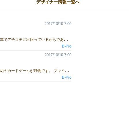
デザイナー情報一覧へ
2017/10/10 7:00
こんにちは。Ｂ-Ｐｒｏのらいです。 わたしは雨の日にしかボドゲをやったり作ったりしません。 なぜなら普段は自転車でアチコチに出回っているからである！ そんな二足のワラジならぬ二足のビンディングシューズな私ですが「にゃんけん」というじゃんけんゲームにて2017秋ゲムマに初参加予定。 今からキンチョーしてますが、当日はよろしくお願いします。 [embed width="300" height=""]https://www.youtube.com/watch?v=NXz6fVoY6cg[/embed] ・サークル紹介 ・ゲーム紹介
B-Pro
2017/10/10 7:00
酒の勢いでB-Proを作り、代表にまでなってしまったおっさんゲーマー。略して「おさげ」です（髪型ではない！）。軽めのカードゲームが好物です。 プレイスタイルは「ゆる～く遊ぶ」。制作もゆる～くやろうと思ったら・・・なかなかどうして作っていくと色々と大変なことがありますね〜。 もうちょっとで、２０１７秋の頒布ゲーム「Big dream」が完成します！ ◆Big Dreamプロモーション動画１（５１秒） [embed width="300" height=""]https://www.youtube.com/watch?v=y8UjFVonCH0[/embed] ・サークル紹介 ・ゲーム紹介
B-Pro