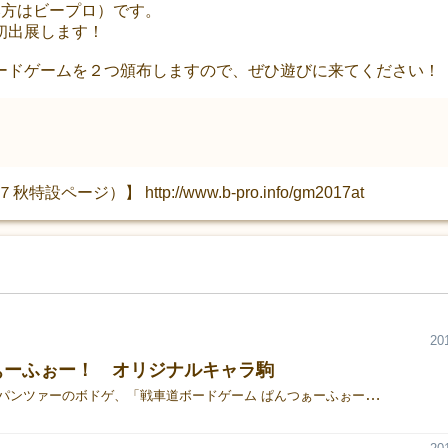
読み方はビープロ）です。
初出展します！
ードゲームを２つ頒布しますので、ぜひ遊びに来てください！
ジ）】 http://www.b-pro.info/gm2017at
20
ぁーふぉー！ オリジナルキャラ駒
ガールズ＆パンツァーのボドゲ、「戦車道ボードゲーム ぱんつぁーふぉー！」のオリジナルキャラ駒を作って遊んでいます。 二次創作作品はアップを控えるとして･･･B-PROのキャラで作ったものを載せてみるｗ 画用紙に印刷してラミネートもしているので、強度も十分あり、プレイするのには支障がありません。結構安価で作れるますね、結構面倒ですけどｗ