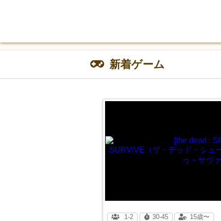
新着ゲーム
1-2
30-45
15歳〜