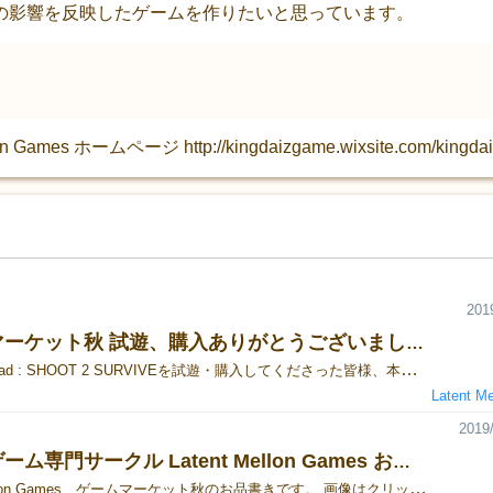
の影響を反映したゲームを作りたいと思っています。
es ホームページ http://kingdaizgame.wixsite.com/kingda
201
ゲームマーケット秋 試遊、購入ありがとうございました！
新作 the dead : SHOOT 2 SURVIVEを試遊・購入してくださった皆様、本当にありがとうございました！ 次回は大阪に出店します。 いまさらですが紹介マンガを描きましたので読んでいただけたら嬉しいです。 そして興味を持っていただけたら、ゲームマーケット大阪にお越しくださいませ！
Latent M
2019/
ゾンビゲーム専門サークル Latent Mellon Games お品書き
Latent Mellon Games、ゲームマーケット秋のお品書きです。 画像はクリックで拡大、ゲーム名のリンクから公式ページのゲーム説明に跳べます。 ①新作 the dead : SHOOT 2 SURVIVE 2,000円 ②旧作 the dead : beloved one 1,000円 ③グッズ the dead : SHOOT 2 SURVIVE ベースボールキャップ 3,500円 ロゴは刺繍、後ろはスナップフィット、フリーサイズです。 ゲームと同時購入してくださる場合は500円値引きします。 どちらのゲームも試遊できますので、ぜひお越しください。 あなたの好きなゾンビ映画のおすすめも教えてくれたらさらにうれしいです。