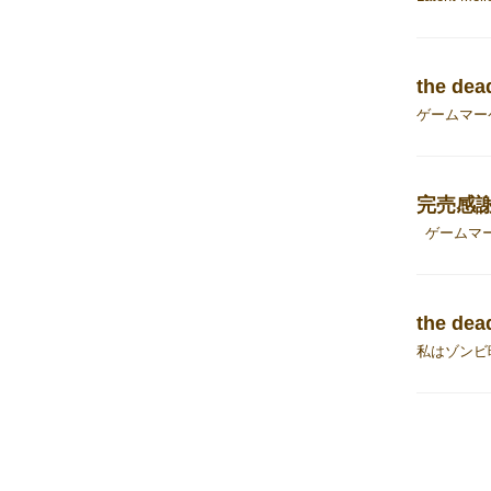
完売感
the d