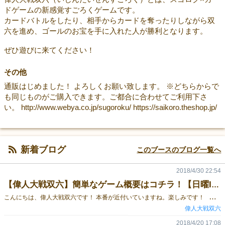
ドゲームの新感覚すごろくゲームです。
カードバトルをしたり、相手からカードを奪ったりしながら双
六を進め、ゴールのお宝を手に入れた人が勝利となります。
ぜひ遊びに来てください！
その他
通販はじめました！ よろしくお願い致します。 ※どちらからで
も同じものがご購入できます。ご都合に合わせてご利用下さ
い。 http://www.webya.co.jp/sugoroku/ https://saikoro.theshop.jp/
新着ブログ
このブースのブログ一覧へ
2018/4/30 22:54
【偉人大戦双六】簡単なゲーム概要はコチラ！【日曜I10】
こ
んにちは、偉人大戦双六です！ 本番が近付いていますね。楽しみです！ 今回は、小さなお子さんでも分かりやすく、ざっくりとしたゲームの概要を印刷しパネルに貼ったものを掲示する予定です。 それが、こちら！ 6才から遊べます！ プレイヤーは、２～４人まで。 ご家族、お友達と、楽しんでください♪ 当日は、購入特典で「二刀流で有名な偉人、剣豪」の偉人カード貰えます！！ この機会にぜひ特典ゲットしてくださいね(^^) ※偉人カードとは、「偉人大戦双六」をプレイする中で、敵やライバルとカードバトルを行う際に使用するカードです！ ルールブックは、こちら☆ 偉人大戦双六ルールブック ************************************ 日曜日のみの出展です。 ブース番号【I10】 体験卓あります！
偉人大戦双六
2018/4/20 17:08