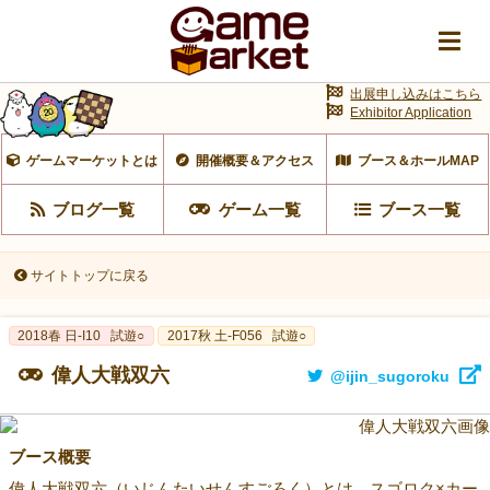
出展申し込みはこちら
Exhibitor Application
ゲームマーケットとは
開催概要＆アクセス
ブース＆ホールMAP
ブログ一覧
ゲーム一覧
ブース一覧
サイトトップに戻る
2018春 日-I10
試遊○
2017秋 土-F056
試遊○
偉人大戦双六
@ijin_sugoroku
ブース概要
偉人大戦双六（いじんたいせんすごろく）とは、スゴロク×カー