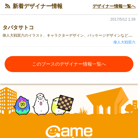
新着デザイナー情報
デザイナー情報一覧へ
2017/5/12 1:39
タバタサトコ
偉
人大戦双六のイラスト、キャラクターデザイン、パッケージデザインなど担当しています。 偉人大戦双六のキャラクターに関しては、小さなお子様にもカッコイイとかカワイイとか言ってもらえるような、わかりやすくて親しみやすいキャラデザを心掛けました。 続編出せるように頑張ります、よろしくお願いいたします！
偉人大戦双六
このブースのデザイナー情報一覧へ