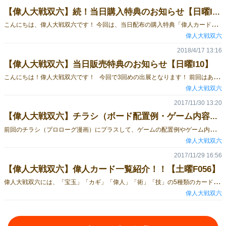
【偉人大戦双六】続！当日購入特典のお知らせ【日曜I10】
こ
んにちは、偉人大戦双六です！ 今回は、当日配布の購入特典「偉人カード」の続報をお知らせいたします！ どんな偉人のカードなのか… それは… こちら！！ こ、このシルエット！ 二刀流！？ 二刀流で有名な偉人、剣豪といえば…！！？ 能力も偉人に合わせて、とても強いカードになっています！ この機会にぜひ特典ゲットしてくださいね(^^) ※偉人カードとは、「偉人大戦双六」をプレイする中で、敵やライバルとカードバトルを行う際に使用するカードです！ ルールブックは、こちら☆ 偉人大戦双六ルールブック ************************************ 日曜日のみの出展です。 ブース番号【I10】 体験卓あります！
偉人大戦双六
2018/4/17 13:16
【偉人大戦双六】当日販売特典のお知らせ【日曜I10】
こ
んにちは！偉人大戦双六です！ 今回で3回めの出展となります！ 前回はあまり長く会場にいられなかったのですが、今回はしっかり最後までいる予定ですので、ぜひ遊びにいらしてくださいね！試遊も出来ますよ(^^) そして、今回は、なんと… 会場でご購入いただいた方に、購入特典が…！！ 新・偉人カードをプレゼント！！！ 強力な新・偉人カードです！ どんな偉人カードなのか、続報は追ってお知らせいたします！(￣ー￣) ※偉人カードとは、「偉人大戦双六」をプレイする中で、敵やライバルとカードバトルを行う際に使用するカードです！ ルールブックは、こちら☆ 偉人大戦双六ルールブック ************************************ 日曜日のみの出展です。 ブース番号【I10】 体験卓あります！
偉人大戦双六
2017/11/30 13:20
【偉人大戦双六】チラシ（ボード配置例・ゲーム内容など）完成！【土曜F056】
前
回のチラシ（プロローグ漫画）にプラスして、ゲームの配置例やゲーム内容を記載したものを作りました！ このチラシを見れば、大まかなゲームの内容、雰囲気は伝わるかと思います。 偉人大戦双六ってどんなゲームなの？と、ちょっとでも気になった方はお気軽にチラシをお手に取ってくださいませ(^^) チラシ置き場と、ブースでも配布します。 ※実際は、表裏（A5サイズ）になります。 通常の通販では3,500円のところ、 ゲームマーケットでは特別価格の2,500円で販売いたします！ ************************************ ※当日は都合により、14：30頃までの販売となります。 申し訳ございませんが、よろしくお願い致しますm(_ _)m ブース番号【F056】 体験卓あります！
偉人大戦双六
2017/11/29 16:56
【偉人大戦双六】偉人カード一覧紹介！！【土曜F056】
偉
人大戦双六には、「宝玉」「カギ」「偉人」「術」「技」の5種類のカードがあります。 今回は、その中から「偉人カード」一覧をご紹介！！ 「偉人カード」は、全部で24種類！ すべてのカードが違う能力値で、技か術が使えるカードもあります。 さらに特定のプレイヤーが使用すると、特別な効果を発揮するカードも…！？ 偉人をモデルにしていますので、お子様と一緒に遊べば、日本史の勉強にもなっちゃうかも！？ 当日は試遊できますので、ぜひ遊びにきてください！ ************************************ ※当日は都合により、14：30頃までの販売となります。 申し訳ございませんが、よろしくお願い致しますm(_ _)m ブース番号【F056】 体験卓あります！
偉人大戦双六