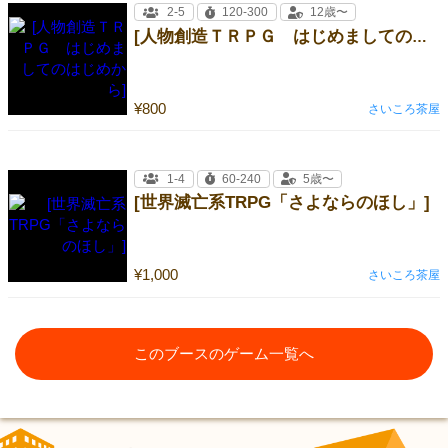
2-5
120-300
12歳〜
[人物創造ＴＲＰＧ はじめましてのはじめから]
¥800
さいころ茶屋
1-4
60-240
5歳〜
[世界滅亡系TRPG「さよならのほし」]
¥1,000
さいころ茶屋
このブースのゲーム一覧へ