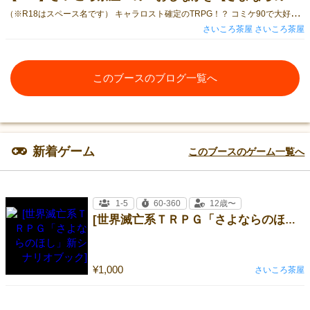
（
※R18はスペース名です） キャラロスト確定のTRPG！？ コミケ90で大好評につき完売となった、世界滅亡系TRPG「さよならのほし」が、ゲームマーケットに登場！ 逃れられぬ終末を前に、人々は何を願い、何を叶えるのか――！ ゲームマーケット会場でお求めいただくと、小さい記念カードが付きます。 （詳しくはコチラの記事にて） ゲームマーケット2016秋では、「さよならのほし」のシナリオブックも登場！ 同会場で「さよならのほし」をお求めの方には、無料配布しちゃいます！ さらに、オリジナル6面ダイスも登場！ 属性をテーマに、炎、氷、雷の3種類となっております。 セットでお求めいただくと、ちょっと安く提供できます！ 先着で特製紙袋もつきます！ 無料配布ペーパーもあります！ ぜひ遊びに来てくださいね！
さいころ茶屋 さいころ茶屋
このブースのブログ一覧へ
新着ゲーム
このブースのゲーム一覧へ
1-5
60-360
12歳〜
[世界滅亡系ＴＲＰＧ「さよならのほし」新シナリオブック]
¥1,000
さいころ茶屋