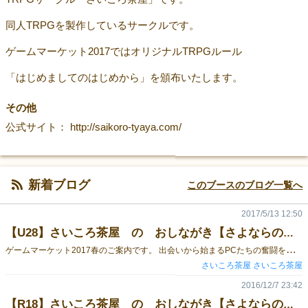
同人TRPGを製作しているサークルです。
ゲームマーケット2017ではオリジナルTRPGルール
「はじめましてのはじめから」を頒布いたします。
その他
公式サイト： http://saikoro-tyaya.com/
新着ブログ
このブースのブログ一覧へ
2017/5/13 12:50
【U28】さいころ茶屋 の おしながき【さよならのほしと新作】
ゲ
ームマーケット2017春のご案内です。 出会いから始まるPCたちの奮闘を描くTRPG！ 「はじめましてのはじめから」が登場！ シナリオ中に行った描写に応じてスキルを取得することができるので、 あなたのシナリオ中での表現を反映したキャラクターが生まれます。 （詳細はこちら） キャラロスト確定のTRPG！？ 大好評につき第四版、世界滅亡系TRPG「さよならのほし」が、再び登場！ 逃れられぬ終末を前に、人々は何を願い、何を叶えるのか――！ 通販は一日で完売してしまいましたが、今回は結構持って行くので…大丈夫と思われます！ （コミケ90でのさよならのほしの記事はコチラ） ゲームマーケット2016春では、「さよならのほし」のシナリオブックも登場！ 「オーセンティック・ワールド・エンド」という、終末的なシナリオと、 「爆破☆爆撃☆エクスプロージョン！」という頭おかしいシナリオが載ってます。 シナリオ製作は「さよならのほし」制作代表であり同ルールブック内シナリオを作成した渦主です。前回のシナリオブックとは違うテイストが楽しめます。 東ホールのスペースU28です。 無料配布ペーパー（シナリオ集前日譚）もあります！（予定） ぜひ遊びに来てくださいね！
さいころ茶屋 さいころ茶屋
2016/12/7 23:42
【R18】さいころ茶屋 の おしながき【さよならのほし】