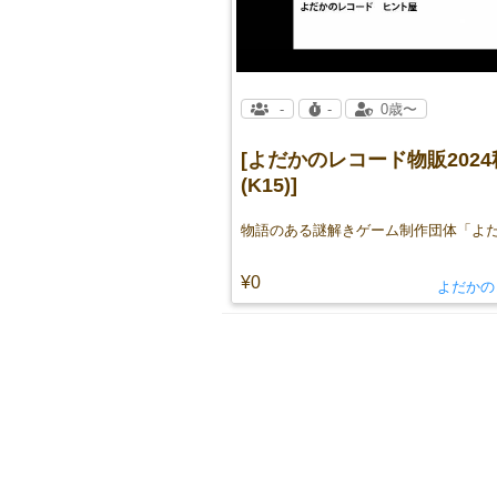
-
-
0歳〜
[よだかのレコード物販2024
(K15)]
¥0
よだかの