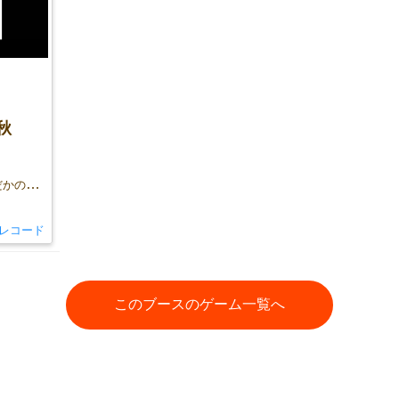
秋
物語のある謎解きゲーム制作団体「よだかのレコード」物販ブースです！
レコード
このブースのゲーム一覧へ