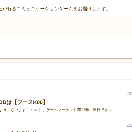
上がれるコミュニケーションゲームをお届けします。
20
OODは【ブースK06】
皆様、おはようございます！ ついに、ゲームマーケット2017春、当日ですね！ TRYGOODは【ブースK06】です！ 全４種のタイトルを特別価格でご用意しております！ いずれも体験プレイができますので、ぜひ遊びに来てください♪ スタッフ一同お待ちしております！ ※クリックで拡大 出展タイトルの詳細はコチラから！ ●TRYGOOD『【ブースK06】ゲームが500円で買えるチャンス！！』
20