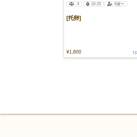
4
20-20
8歳〜
[托卵]
¥1,800
T