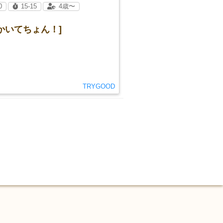
0
15-15
4歳〜
かいてちょん！]
TRYGOOD