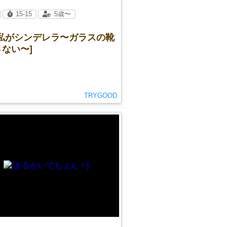
15-15
5歳〜
は私がシンデレラ〜ガラスの靴
ない〜]
TRYGOOD