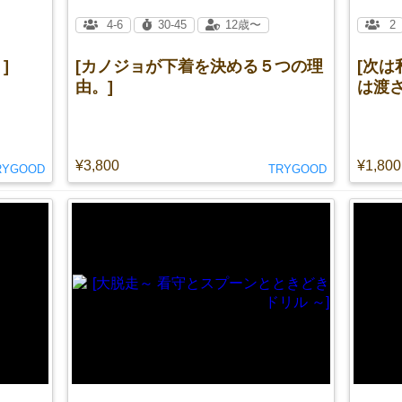
4-6
30-45
12歳〜
2
]
[カノジョが下着を決める５つの理
[次
由。]
は渡さ
¥3,800
¥1,800
RYGOOD
TRYGOOD