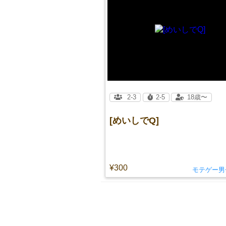
2-3
2-5
18歳〜
[めいしでQ]
¥300
モテゲー男