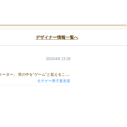
デザイナー情報一覧へ
2015/4/8 13:29
ボードゲームのネットラジオ『モテゲー男子更衣室』パーソナリティ（その1）。 自称モテゲー探究者/プレイコミュニケーター。 世の中を"ゲーム"と捉えることで、より良くプレイ(=攻略)する意識を広めたい。 ■お知らせ ボードゲームグループ「アソビアソート」のイベントにて、ゲームマスターをさせていただきます。 2015年4月26日[日]@高円寺です。以下URLからチケット予約ができます。よろしくお願いします！ http://asobiassort.tumblr.com
モテゲー男子更衣室