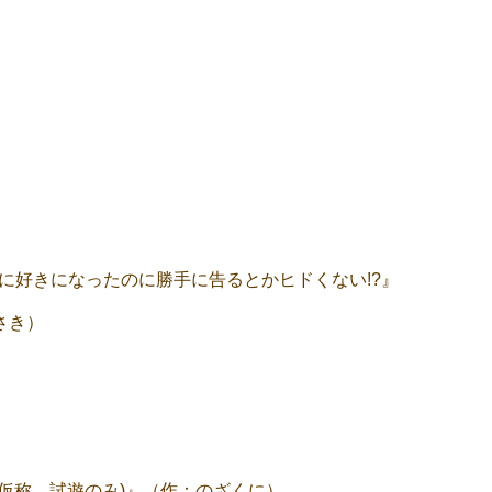
先に好きになったのに勝手に告るとかヒドくない!?』
さき）
仮称、試遊のみ)』（作：のざくに）