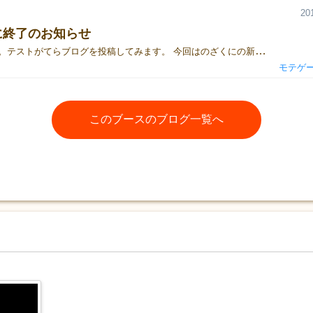
20
に終了のお知らせ
こんにちは。テストがてらブログを投稿してみます。 今回はのざくにの新作を出展するのですが、 なんとのざくに本人が諸事情によりどうしても会場に行かれません。。。 相方のささきくんに託しましたので、よろしくお願いいたします。 （のざくに）
モテゲ
このブースのブログ一覧へ