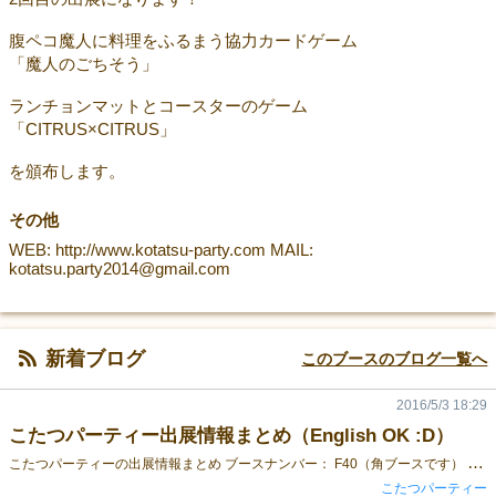
腹ペコ魔人に料理をふるまう協力カードゲーム
「魔人のごちそう」
ランチョンマットとコースターのゲーム
「CITRUS×CITRUS」
を頒布します。
その他
WEB: http://www.kotatsu-party.com MAIL:
kotatsu.party2014@gmail.com
新着ブログ
このブースのブログ一覧へ
2016/5/3 18:29
こたつパーティー出展情報まとめ（English OK :D）
こ
たつパーティーの出展情報まとめ ブースナンバー： F40（角ブースです） 試遊卓： あり Website: http://www.kotatsu-party.com/ 出展作品その1 「魔人のごちそう」 内容物： ●ごちそうカード：３２枚（カードサイズ：63×88mm） ●注文カード：１９枚（カードサイズ：55×91mm） ●魔法の宝石：５個 ●魔法のチップ：１０枚 ●サマリーカード：２枚（カードサイズ：55×91mm） ●説明書：１部 コンセプト： 腹ペコ魔人に料理をふるまう協力カードゲーム ３行紹介： 難易度高めの協力型ゲーム 様々な制限の中、効果的にお題を達成していこう 連続クリアボーナスの魔法の宝石でゲームを有利に進めよう 頒布価格： １，８００円 プレイ人数： １～４人 プレイ時間： ２０～３０分 ルール詳細： ＞＞ 説明書 ＜＜ Rule book (English): ＞＞ English Rule ＜＜ 予約特典： 魔人のごちそうスペシャル★５注文カード 出展作品その２ 「CITRUS×CITRUS」 内容物： ●コースター２種×５枚 ●ランチョンマット ●ルールブック１枚 コンセプト： 毎日の中で、使って、遊べる ３行紹介： ランチョンマットのボードに コースターを投げて遊べる ３種類のゲームルールがあるよ 頒布価格： １，５００円 プレイ人数： ２人 ルール詳細： http://yyyacooo.com/citrus-rule.zip
こたつパーティー