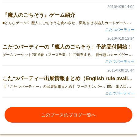
2016/4/29 14:09
『魔人のごちそう』ゲーム紹介
■
どんなゲーム？ 魔人にごちそうを食べさせ、満足させる協力カードゲームです。 ■ゲームの流れ 全４ラウンドを行います。 【勝利条件】 全ての注文カードをクリアする 【敗北条件】 場に出せるカードの上限枚数が超えてしまう ■手番にやること 手番に行うことは、主に以下の３種類です。 ※魔法のチップがあれば手札を出す前に使用できます。 手札を１枚出す 手札を１枚補充する 場のカード枚数を確認する １．手札を１枚出す ４カ所に並んでいる注文カードのいずれかに、手札を１枚出します。 出し方は「表向き」と「裏向き」の２種類。 『表向きに出す』 出した時に注文カードの条件を全て満たしていれば、クリアしたことになる。 注文カードを裏向きにします。 （上の写真はクリアしているので、本来は注文カードが裏向き。） 『裏向きに出す』 残りの手札を捨て、捨てた枚数分のごちそうカードを山札から引く。 ２．手札を１枚補充する ごちそうカードを山札から１枚引きます。 （ゲーム開始時は、手札は合計３枚です。） ３．場札のカード枚数を確認する 注文カードの下に置かれているごちそうカードの枚数の合計を確認します。 ゲーム開始時は、８枚。上限枚数を超えると敗北します。 ■ごちそうカード プレイヤーの手札になるカード。 全4色、1〜8までの合計32枚あります。 黄色：カレー、青色：チキン、緑色：ハンバーガー、赤色：パスタ ■注文カード 魔人が出すお題カード。レベルが４種類あります。（合計１９枚） レベル１：最低１枚でクリアできる（６枚） レベル２：最低２枚でクリアできる（６枚） レベル３、５：最低３枚でクリアできる（６枚、１枚） ゲーム中この中から、１６枚クリアすればゲームに勝利します。 ラウンド毎にレベルの組み合わせが異なります。 ラウンドが進むにつれて、クリアするのに必要な枚数が多くなります。 ■連続クリアボーナス 連続で注文カードのお題をクリアすると、魔法の石を１つ獲得します。 この石を使うと、魔法のチップを獲得することができます。 ■魔法のチップ 全６種類のチップがあり、場札の上限や手札の上限を増やすことができます。 これらのチップは、手番開始時に使うことができます。 ・Skip：手番を飛ばします ・Draw：２枚手札を捨て、２枚手札を引きます ・Remove：注文カードに出ている、ごちそうカードを１枚取り除きます ・Dish+1：注文カードに出せる、ごちそうカードの合計が１枚増えます ・Hand+：全プレイヤーの手札を１枚追加します ・Dish+2：注文カードに出せる、ごちそうカードの合計が１枚増えます ■協力時の制限について 手札の具体的な数字、色、料理名などを言わなければオーケー。 ■ラウンドの終了 全ての注文カードのお題をクリアすると、ラウンドが終了します。 ■ゲームの終了 ４ラウンド目が終了すると、ゲームが終了します。 ☆ポイント☆ なるべく連続クリアすることを心がけ、効果の強い魔法のチップを入手するのです。 ■取り置き予約 当日の取り置き予約は、【５月３日迄】です。 予約特典で、追加で注文カードがつきますよ。 ＞＞ 予約サイト ＜＜ 実際の完成品はこのような感じになっております。 みなさんのご予約お待ちしております～
こたつパーティー
2016/4/10 12:14
こたつパーティーの「魔人のごちそう」予約受付開始！
ゲ
ームマーケット2016春（ブースF40）にて頒布する、 新作協力カードゲーム「魔人のごちそう」の予約受付を開始します。 予約していたただいた方には、ゲーム中に使える「特典カード」を差し上げます。 【予約特典】 「魔人のごちそう」プロモーションカード １枚 （Level ★５の注文カード） ※予約可能数には限りがありますので、お早めにご予約いただければ幸いです。 【ご予約の受付】 ＞＞ 予約サイト ＜＜ 【説明書】 ＞＞ 日本語ルール ＜＜
こたつパーティー
2015/4/30 20:44
こたつパーティー出展情報まとめ（English rule available)
【
「こたつパーティー」の出展情報まとめ】 ブースナンバー： I05（出入口からすぐ！） 試遊卓： あり Website: http://www.kotatsu-party.com/ 出展作品その1 「猛牛が倒せない」 内容物： カード２５枚 ルールブック１枚 コンセプト： 暴れまわる猛牛を華麗に仕留める、お手軽パーティーカードゲーム 頒布価格： １，０００円 プレイ人数： ３～６人 プレイ時間： ５分 ルール説明動画： [embed]https://www.youtube.com/watch?v=mdQcVz9sOSU[/embed] ルール詳細： http://www.kotatsu-party.com/images/rulebook_j.pdf Rule book: http://www.kotatsu-party.com/images/rulebook_e.pdf 予約サイト： https://8b37380c94659a9184728c7ed0.doorkeeper.jp/events/23061 予約特典： おまけゲーム「漢字ハンティング」 「SCRAP裏クリエイティブアワード2014」で第４位になった、街中から漢字を探し出すゲームです。 出展作品その２ 「CITRUS×CITRUS」 内容物： コースター２種×５枚 ランチョンマット ルールブック１枚 コンセプト： 毎日の中で、使って、遊べる 頒布価格： １，５００円（本製品のみ） ２，０００円（本製品＋追加ランチョンマット１枚） プレイ人数： ２人 ルール詳細： http://yyyacooo.com/citrus-rule.zip 予約サイト： https://8b37380c94659a9184728c7ed0.doorkeeper.jp/events/23926 予約特典： 追加コースター各種３枚
こたつパーティー
このブースのブログ一覧へ