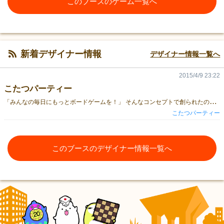
このブースのゲーム一覧へ
新着デザイナー情報
デザイナー情報一覧へ
2015/4/9 23:22
こたつパーティー
「
みんなの毎日にもっとボードゲームを！」 そんなコンセプトで創られたのが、ボードゲーム制作サークル「こたつパーティー」 略して「こたパ」とおよびください。 そんなわたしたちには、３つの約束があります。 １．自分たちが１００％せい作を楽しむこと！ ２．たくさんの方にテストプレイしていただいたゲームのみ発表すること！ ３．「みんなの毎日にもっとボードゲームを！」をコンセプトに活動すること！ その中でも特に、私たちはただ「作りたいものを作る」だけでなく、 「こんな人たちと」「こんなシーンで」遊びたい！を具体化することにしています。 アナログゲームでしかできないことが、まだまだあるはず！ そんな気持ちを胸に、私たちは常に前進を続けます。 ※あなたの隙間時間をちょっとだけ彩るボードゲームトーク。 「こたトーーク！」も配信中。
こたつパーティー
このブースのデザイナー情報一覧へ