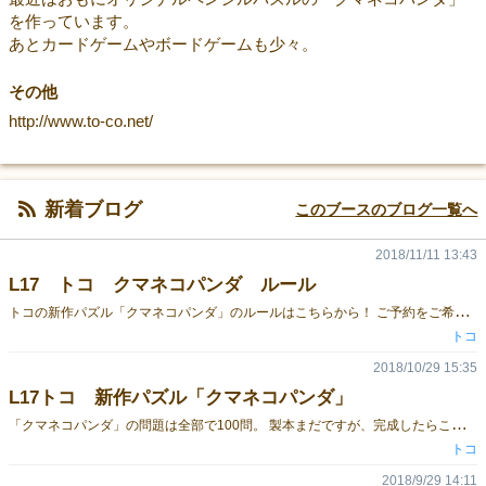
を作っています。
あとカードゲームやボードゲームも少々。
その他
http://www.to-co.net/
新着ブログ
このブースのブログ一覧へ
2018/11/11 13:43
L17 トコ クマネコパンダ ルール
ト
コの新作パズル「クマネコパンダ」のルールはこちらから！ ご予約をご希望の方はこちらから！ [caption id="attachment_108398" align="alignnone" width="300"] DSC_0514[/caption]
トコ
2018/10/29 15:35
L17トコ 新作パズル「クマネコパンダ」
「
クマネコパンダ」の問題は全部で100問。 製本まだですが、完成したらこんなイメージです。 [caption id="attachment_105628" align="alignnone" width="300"] DSC_0512[/caption]
トコ
2018/9/29 14:11