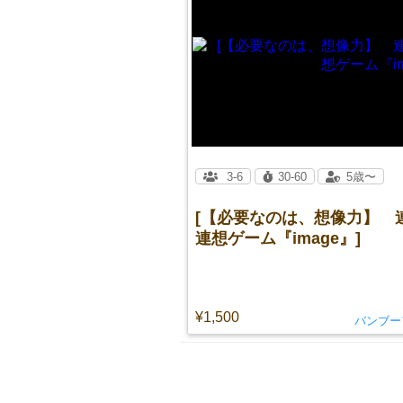
3-6
30-60
5歳〜
[【必要なのは、想像力】 
連想ゲーム『image』]
¥1,500
バンブー