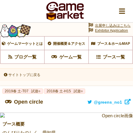
出展申し込みはこちら
Exhibitor Application
ゲームマーケットとは
開催概要＆アクセス
ブース＆ホールMAP
ブログ一覧
ゲーム一覧
ブース一覧
サイトトップに戻る
2019春 土-T07
試遊○
2018春 土-H15
試遊○
Open circle
@greens_no1
ブース概要
のんびりたのしく。愛知県。