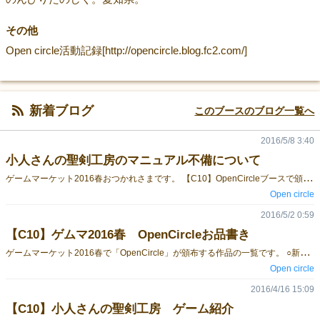
その他
Open circle活動記録[http://opencircle.blog.fc2.com/]
新着ブログ
このブースのブログ一覧へ
2016/5/8 3:40
小人さんの聖剣工房のマニュアル不備について
ゲ
ームマーケット2016春おつかれさまです。 【C10】OpenCircleブースで頒布させていただきました「小人さんの聖剣工房」のマニュアルにルールの漏れがありましたので、この場を借りて連絡させていただきます。 Ｖ：聖剣制作フェイズの最後(⑥)の項目 「王国ボード上に残っている聖剣カードをすべて（表裏かかわらず）捨て札にしてから、」Ⅰ～Ⅴをもう一度繰り返す。 「」の一文が抜けていました。 この処理を行わないと、以降の処理がマニュアル通りに進行できなくなってしまいます。 取り急ぎ、修正後のマニュアル（低画質版）を製品ページに公開しておきました。 正式な修正後のマニュアルは、今後イベント参加時に無料配布などといった対応を検討しています。 今後とも当サークル作品「小人さんの聖剣工房」をよろしくお願いいたします。
Open circle
2016/5/2 0:59
【C10】ゲムマ2016春 OpenCircleお品書き
ゲ
ームマーケット2016春で「OpenCircle」が頒布する作品の一覧です。 ○新作『小人さんの聖剣工房』 2500円 材料と小人さんを集めて聖剣を作成しよう。 小人さんを探索に出して素材と宝飾を集めましょう。聖剣を作成するためには特定の小人さんの協力が必要です。 ゲームのルールはこちら ゲーム紹介記事はこちら ・プレイ人数3~4人（4人推奨） ・プレイ時間45~60分 内容物画像 プレイ風景画像 ○旧作『小人さんのやさい畑』2000円 やさいを育てて収穫しよう！ お邪魔物をうまくよけながらやさいを成長させ収穫するゲームです。 ゲームルールはこちら ・プレイ人数3~4人 ・プレイ時間30~45分 [caption id="attachment_28338" align="alignnone" width="300"] 内容物画像[/caption] [caption id="attachment_28336" align="alignnone" width="300"] プレイ風景画像[/caption] 当日は試遊卓も用意していますので、興味がある方は一度遊んでみてください。
Open circle
2016/4/16 15:09
【C10】小人さんの聖剣工房 ゲーム紹介