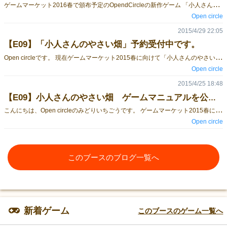
ゲ
ームマーケット2016春で頒布予定のOpendCircleの新作ゲーム 「小人さんの聖剣工房」のゲーム紹介記事です。 ゲームマニュアルを製品紹介のページで公開していますので、よろしければそちらもご覧ください。 ○ゲームの目的 あなたは鍛冶屋となり、期間内に他のプレイヤーより多くの聖剣を作ることを目指します。 聖剣の作成には「素材」「宝飾」と「小人さん」の協力が必要です。 もちろん、必要な「素材」「宝飾」も「小人さん」も集める必要があります。材料あつめの段階ですでに競争は始まっているのです。 ○「素材」と「宝飾」を集める 材料の収集は小人さんにお願いしましょう。 右どなりに小人さんを送ることで「素材」が、左どなりに小人さんを送ることで「宝飾」を集めてきてくれます。 たくさん送った方が多くの材料を集めてきてくれれますが、あなたと小人さんにも相性があるため送る小人さんはよく考える必要があります。 また、小人さんの価値観は人と違うためかならず、必要なものを持ってきてくれるわけではありません。 良い素材を集めてきてくれることを祈りましょう。 ○素材を使う 素材の中には不思議な力を持ったものもあります。 それらを使って他のプレイヤーより優位に立ちましょう。 ○聖剣をつくる 十分な素材が手に入ったら、いよいよ聖剣の制作に入ります。 ただし、同じ聖剣が複数あっては人々が混乱してしまいます。もし複数の鍛冶屋が同じ聖剣を造ってしまった場合は、最も優秀な1つをを聖剣と認めそれ以外は聖剣ではない何かとなってしまいます。 聖剣の出来は使用した材料の優秀さで決まるので、ありったけの素材をつぎ込むか、次の聖剣作成に向けて材料を温存するかよく考えましょう。 ○ゲームの終了 一定の期間が過ぎればゲームは終了します。 終了時に最もおおく聖剣を作成していた人が勝利します。 ざっくりとですが、ゲームの概要を紹介しました。 興味を持っていただけたら、どうぞOpenCircleブース【C10】までお越しください。
Open circle
2015/4/29 22:05
【E09】「小人さんのやさい畑」予約受付中です。
O
pen circleです。 現在ゲームマーケット2015春に向けて「小人さんのやさい畑」梱包作業中です。 ゲームルールはブログで公開中です。 ゲームマーケット2015春で頒布予定の「小人さんのやさい畑」現在予約受付中です。 こちらのページから予約もしくはtwitterアカウント @greens_no1 までDMください。 ※取り置き期限は当日15時までとさせていただきます。 どうぞよろしくお願いします。
Open circle
2015/4/25 18:48
【E09】小人さんのやさい畑 ゲームマニュアルを公開します
こ
んにちは、Open circleのみどりいちごうです。 ゲームマーケット2015春に頒布予定のゲーム「小人さんのやさい畑」のゲームマニュアルを公開します。 〇小人さんのやさい畑とは フィールドの中に小人さんを配置してやさいを収穫していくゲームです。 [caption id="attachment_4564" align="alignnone" width="199"] 小人さんのやさい畑説明書1[/caption] [caption id="attachment_4563" align="alignnone" width="212"] 小人さんのやさい畑説明書2[/caption] もし興味を持っていただけましたら、当日【E09】のブースまでお越しください。 ブログ（Open circle活動記録）から取り置き予約も受け付けておりますので、よろしければご利用ください。 それでは、当日お会いできるのを楽しみにしています。
Open circle
このブースのブログ一覧へ
新着ゲーム
このブースのゲーム一覧へ