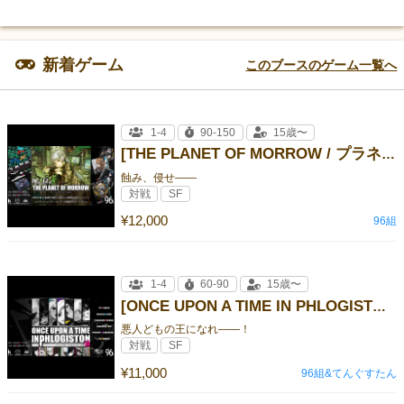
新着ゲーム
このブースのゲーム一覧へ
1-4
90-150
15歳〜
[THE PLANET OF MORROW / プラネモ]
蝕み、侵せ――
対戦
SF
¥12,000
96組
1-4
60-90
15歳〜
[ONCE UPON A TIME IN PHLOGISTON / ワンギストン]
悪人どもの王になれ——！
対戦
SF
¥11,000
96組&てんぐすたん