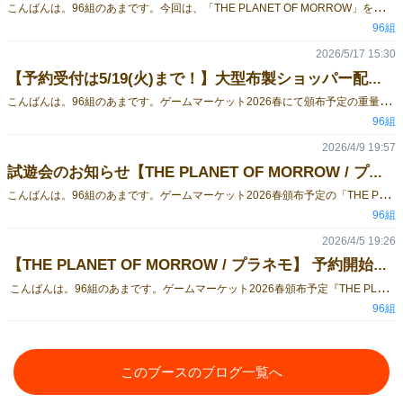
こ
んばんは。96組のあまです。今回は、「THE PLANET OF MORROW」を実際に遊んでいただいたプニニニケ先生によるルポ漫画をご紹介します！本作のプレイ感や、ゲーム中の熱量・空気感が伝わる内容となっておりますので、ぜひご覧いただけますと幸いです！ THE PLANET OF MORROWテストプレイ体験ルポ漫画 THE PLANET OF MORROW について 「THE PLANET OF MORROW」は、仲間を集めてシノギをこなし、惑星の支配圏を奪い合う重量級ボードゲームです。デッキ構築・ワーカープレイスメント・エリアマジョリティを組み合わせた、複数の要素が密接に絡み合うゲームとなっております。また、カードの反転を活用した連続アクションやコンボによって、毎回異なる戦略や展開を楽しめることも本作の特徴です。 ゲームマーケット2026春土曜日【H10】96組当日もよろしくお願いいたします！
96組
2026/5/17 15:30
【予約受付は5/19(火)まで！】大型布製ショッパー配布＆ゲムマ頒布情報まとめ【THE PLANET OF MORROW / プラネモ】
こ
んばんは。96組のあまです。ゲームマーケット2026春にて頒布予定の重量級ボードゲーム「THE PLANET OF MORROW」の予約受付は、【5/19(火) 23:59】までとなっております！大型ゲームにつき、会場への持ち込み数には限りがありますので、確実に入手をご希望の方はぜひご予約をご利用ください。 予約方法についてゲームマーケット2026春での予約方法は2つあります。ご都合にあわせてご利用ください。当日支払い予約（Googleフォーム） 現金決済 / 本体のみ / 受け取りは【15:00まで】Googleフォームで予約する 事前決済予約（BOOTH） 3％OFF / 関連グッズとのセットも選択可能 / 受け取りは【16:00まで】BOOTHで予約する ※想定を上回るご予約をいただいた場合、早期終了する場合があります。ご注意事項・BOOTH予約はご購入後のキャンセルはできません。・受け取り時間までにお越しいただけなかった場合、受け取りは無効となります。・詳細は各予約フォームに記載の内容をご確認ください。 ゲーム本体購入者向け大型布製ショッパー配布決定！ 7サークル合同デザインによる、大型不織布ショッパーを配布予定です！▼ショッパー仕様・サイズ：450×330×130mm・不織布製・大型ボードゲームも収納可能本作「THE PLANET OF MORROW」をはじめ、参加サークル様のキャラクターたちを大きくデザインした、特別仕様のショッパーとなっております。大型ゲームも収納可能なサイズ感となっており、ゲームマーケットでのお買い物にも最適です。▼配布場所についてショッパーは、各参加サークルブースにて配布予定です。配布条件や数量につきましては、各サークルごとに異なりますため、詳細は各サークル様の告知をご確認ください。96組では、「THE PLANET OF MORROW」本体をご購入いただいた方へ1部お渡し予定となっております。※数量には限りがあります。なくなり次第終了となりますのでご了承ください。▼参加サークル・96組・どすこい喫茶やま工房（ @yama_koh ）・ピリオド・ゲームズ（ @PeriodGames ）・プレーンケーキ（ @IMU_SHIGARAMI ）・HLKT工房（ @HLKT_kobo ）・六角えんぴつ（ @hatituki003 ）・636GAMES（ @alan_islands ） 皆様のお越しをお待ちしております！当日もよろしくお願いいたします！
96組
2026/4/9 19:57
試遊会のお知らせ【THE PLANET OF MORROW / プラネモ】
こ
んばんは。96組のあまです。ゲームマーケット2026春頒布予定の「THE PLANET OF MORROW / プラネモ」について、ゲームマーケット前に遊べる試遊会情報をお知らせします。すべての試遊会では作者のインスト付きでプレイしていただけます。購入検討の材料の一つとして、ぜひご参加ください。試遊会情報 4月26日(日) 池袋 第一回重量級キャラクターゲーム体験会※確実に試遊いただけます参加申込・詳細はこちら 4月29日(水) 小岩 江戸川ボードゲーム事前試遊会 in 小岩区民館※混雑状況により試遊できない場合があります参加申込・詳細はこちら 5月5日(火) 池袋 第二回重量級キャラクターゲーム体験会※確実に試遊いただけます参加申込・詳細はこちら 5月9日(土) 錦糸町 フォアシュピール東京※後日試遊予約受付予定参加申込・詳細はこちら ゲームの詳細や、ゲームマーケット当日受け取りの予約方法はこちらからご確認いただけます。※土曜日のみ出展 作品ページ ルールブックPDF 予約方法 についてゲームマーケット2026春での予約方法は2つあります。ご都合にあわせてご利用ください。当日支払い予約（Googleフォーム） 現金決済 / 本体のみ / 受け取りは【15:00まで】Googleフォームで予約する 事前決済予約（BOOTH） 3％OFF / 関連グッズとのセットも選択可能 / 受け取りは【16:00まで】BOOTHで予約する 予約締切は【5月18日（月）23:59】です。※想定を上回るご予約をいただいた場合、早期終了する場合があります。ご注意事項 ・BOOTH予約はご購入後のキャンセルはできません。・受け取り時間までにお越しいただけなかった場合、受け取りは無効となります。・詳細は各予約フォームに記載の内容をご確認ください。
96組
2026/4/5 19:26
【THE PLANET OF MORROW / プラネモ】 予約開始のお知らせ
こんばんは。96組のあまです。ゲームマーケット2026春頒布予定『THE PLANET OF MORROW』の予約受付を開始しました！ご確認のほど、よろしくお願い致します！「THE PLANET OF MORROW / プラネモ」は仲間を集めてシノギをこなし、惑星の支配権を拡大していくデッキ構築×ワーカープレイスメント×エリアマジョリティを組み合わせた重量級ボードゲームです。詳細は下記の 作品ページ 及び PDFをご確認ください。※土曜日のみ出展 作品ページ ルールブックPDF 予約方法 についてゲームマーケット2026春での予約方法は2つあります。ご都合にあわせてご利用ください。当日支払い予約（Googleフォーム） 現金決済 / 本体のみ / 受け取りは【15:00まで】Googleフォームで予約する 事前決済予約（BOOTH） 3％OFF / 関連グッズとのセットも選択可能 / 受け取りは【16:00まで】BOOTHで予約する 予約締切は【5月19日（火）23:59】です。※想定を上回るご予約をいただいた場合、早期終了する場合があります。ご注意事項 ・BOOTH予約はご購入後のキャンセルはできません。・受け取り時間までにお越しいただけなかった場合、受け取りは無効となります。・詳細は各予約フォームに記載の内容をご確認ください。当日もよろしくお願いいたします！
96組
このブースのブログ一覧へ