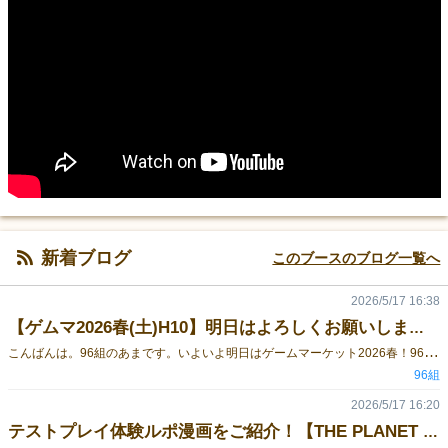
新着ブログ
このブースのブログ一覧へ
2026/5/17 16:38
【ゲムマ2026春(土)H10】明日はよろしくお願いします！【THE PLANET OF MORROW / プラネモ】
こ
んばんは。96組のあまです。いよいよ明日はゲームマーケット2026春！96組は土曜日【H10】にて出展いたします。 THE PLANET OF MORROW仲間を集めてシノギをこなし、惑星の支配圏を奪い合う、ワーカープレイスメント×デッキ構築×エリアマジョリティの重量級ボードゲームです。▼作品ページはこちらTHE PLANET OF MORROW 作品ページ 大型ショッパー配布！ゲーム本体をご購入いただいた方へ、7サークル合同の大型布製ショッパーを配布いたします！ こちらのポスターが目印！当日はポスターを目印に、ぜひ【H10】までお越しください！ 皆様のお越しをお待ちしております！当日もよろしくお願いいたします！
96組
2026/5/17 16:20
テストプレイ体験ルポ漫画をご紹介！【THE PLANET OF MORROW /プラネモ 】