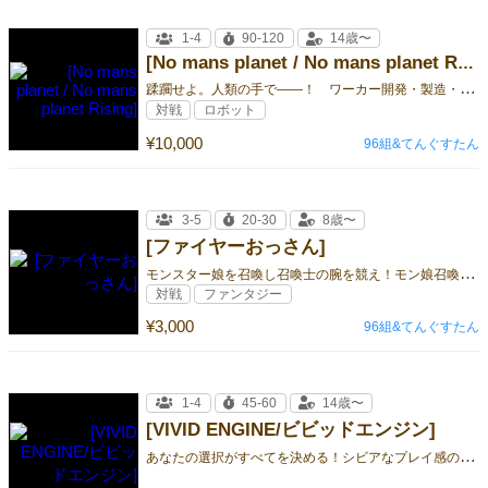
1-4
90-120
14歳〜
[No mans planet / No mans planet Rising]
蹂
躙せよ。人類の手で――！ ワーカー開発・製造・強化して領地を奪い合う重量級ストラテジーゲーム!!
対戦
ロボット
¥10,000
96組&てんぐすたん
3-5
20-30
8歳〜
[ファイヤーおっさん]
モ
ンスター娘を召喚し召喚士の腕を競え！モン娘召喚トリックテイキングゲーム!!
対戦
ファンタジー
¥3,000
96組&てんぐすたん
1-4
45-60
14歳〜
[VIVID ENGINE/ビビッドエンジン]
あ
なたの選択がすべてを決める！シビアなプレイ感のデッキ構築型カードゲーム！