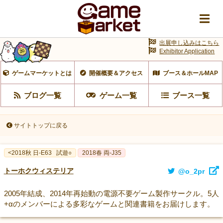
出展申し込みはこちら
Exhibitor Application
ゲームマーケットとは
開催概要＆アクセス
ブース＆ホールMAP
ブログ一覧
ゲーム一覧
ブース一覧
サイトトップに戻る
<2018秋 日-E63
試遊○
2018春 両-J35
トーホクウィステリア
@o_2pr
2005年結成、2014年再始動の電源不要ゲーム製作サークル。5人
+αのメンバーによる多彩なゲームと関連書籍をお届けします。