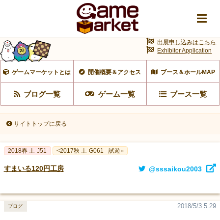
出展申し込みはこちら
Exhibitor Application
ゲームマーケットとは
開催概要＆アクセス
ブース＆ホールMAP
ブログ一覧
ゲーム一覧
ブース一覧
サイトトップに戻る
2018春 土-J51
<2017秋 土-G061
試遊○
すまいる120円工房
@sssaikou2003
2018/5/3 5:29
ブログ