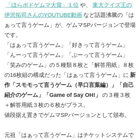
「ほらボドゲムマ大賞」１位
や、
東大クイズ王の
伊沢拓司さんのYOUTUBE動画
など話題沸騰の「は
ぁって言うゲーム」が、ゲムマSPバージョンで登場
です。
「はぁって言うゲーム」「好きって言うゲーム」
「んーって言うゲーム」「ぷーって言うゲーム」
「笑みのゲーム」の５種類８枚と「解答用紙」８枚
の16枚組の構成だった「はぁって言うゲーム」に
新
作「スモモって言うゲーム（早口言葉編）」「自己
紹介のゲーム」「Game of Say OH!」
の３種３枚
＋解答用紙３枚の６枚がプラス。
値段据え置きでゲムマSPバージョンとして頒布。
元祖「はぁって言うゲーム」はチケットシステムで