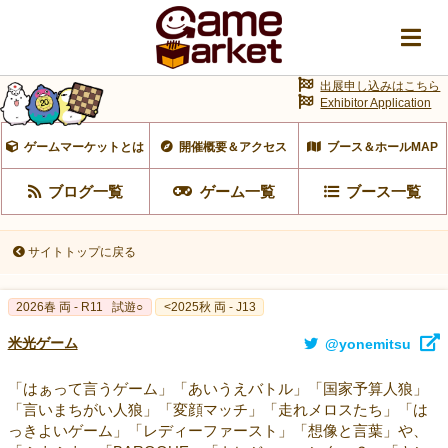
出展申し込みはこちら
Exhibitor Application
ゲームマーケットとは
開催概要＆アクセス
ブース＆ホールMAP
ブログ一覧
ゲーム一覧
ブース一覧
サイトトップに戻る
2026春 両 - R11
試遊○
<2025秋 両 - J13
米光ゲーム
@yonemitsu
「はぁって言うゲーム」「あいうえバトル」「国家予算人狼」
「言いまちがい人狼」「変顔マッチ」「走れメロスたち」「は
っきよいゲーム」「レディーファースト」「想像と言葉」や、