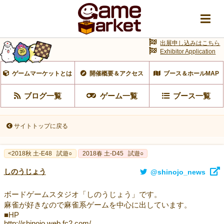
出展申し込みはこちら
Exhibitor Application
ゲームマーケットとは
開催概要＆アクセス
ブース＆ホールMAP
ブログ一覧
ゲーム一覧
ブース一覧
サイトトップに戻る
<2018秋 土-E48
試遊○
2018春 土-D45
試遊○
しのうじょう
@shinojo_news
ボードゲームスタジオ「しのうじょう」です。
麻雀が好きなので麻雀系ゲームを中心に出しています。
■HP
http://shinojo.web.fc2.com/