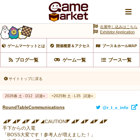
出展申し込みはこちら
Exhibitor Application
ゲームマーケットとは
開催概要＆アクセス
ブース＆ホールMAP
ブログ一覧
ゲーム一覧
ブース一覧
サイトトップに戻る
2026春 土 - D12
試遊○
<2025秋 土 - L35
試遊○
RoundTableCommunications
@r_t_c_info
◢◤◢◤◢◤◢◤◢CAUTION◤◢◤◢◤◢◤◢◤
手下からの入電
「BOSS大変です！参考人が増えました！」