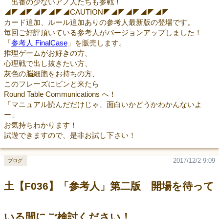
出番の少ないアノ人たちも参戦！
◢◤◢◤◢◤◢◤◢CAUTION◤◢◤◢◤◢◤◢◤
カード追加、ルール追加ありの参考人最新版の登場です。
毎回ご好評頂いている参考人がバージョンアップしました！
「
参考人 FinalCase
」を販売します。
推理ゲームがお好きの方、
心理戦で出し抜きたい方、
灰色の脳細胞をお持ちの方、
このフレーズにピンと来たら
Round Table Communications へ！
「マニュアル読んだだけじゃ、面白いかどうかわかんないよ
ー」
お気持ちわかります！
試遊できますので、是非お試し下さい！
2017/12/2 9:09
ブログ
土【F036】「参考人」第二版 開場を待って
いる間にご検討ください！