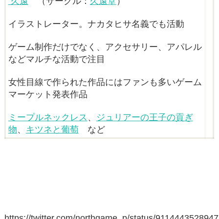
久遠
（サークル：
久遠堂
）
イラストレーター。ナカタヒサ名義でも活動
ゲーム制作だけでなく、アクセサリー、アパレル
などマルチな活動で注目
女性目線で作られた作品にはファンも多いゲーム
マーケット発表作品
ミープルネックレス
、
ジュリアーの王子の貢ぎ
物
、
キツネと葡萄
など
https://twitter.com/northgame_p/status/911444352894