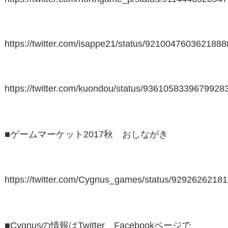
https://twitter.com/isappe21/status/921004760362188
https://twitter.com/kuondou/status/9361058339679928
■ゲームマーケット2017秋 おしながき
https://twitter.com/Cygnus_games/status/9292626218
■Cygnusの情報はTwitter、Facebookページで