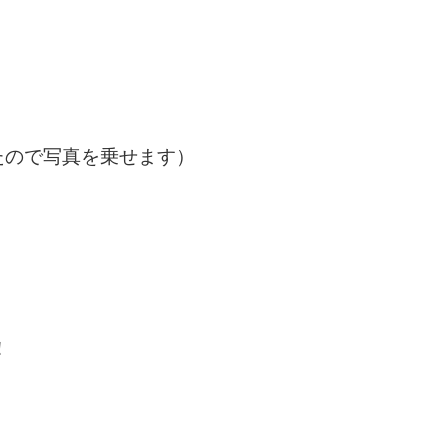
たので写真を乗せます）
！