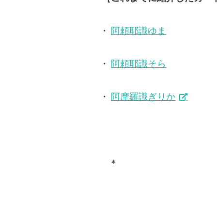
・
阿頼耶識ゆま
・
阿頼耶識そら
・
阿摩羅識ぎりか
＊