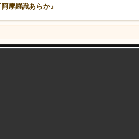
介『阿摩羅識あらか』