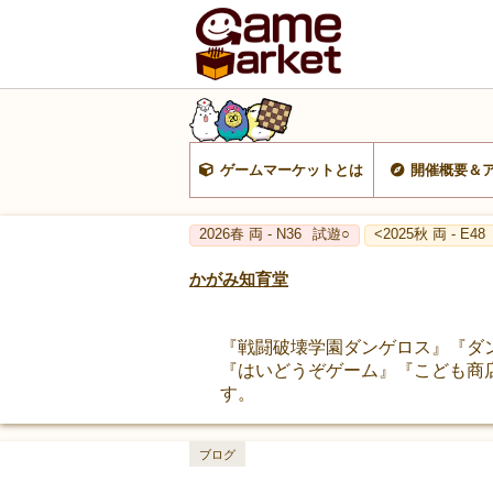
ゲームマーケットとは
開催概要＆
2026春 両 - N36
試遊○
<2025秋 両 - E48
かがみ知育堂
『戦闘破壊学園ダンゲロス』『ダ
『はいどうぞゲーム』『こども商店
す。
ブログ