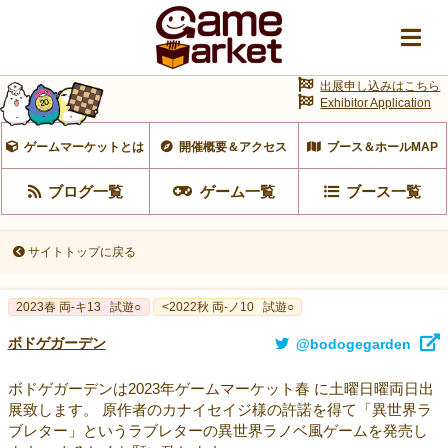
出展申し込みはこちら
Exhibitor Application
ゲームマーケットとは
開催概要＆アクセス
ブース＆ホールMAP
ブログ一覧
ゲーム一覧
ブース一覧
サイトトップに戻る
2023春 両‐キ13
試遊○
<2022秋 両-ノ10
試遊○
ボドゲガーデン
@bodogegarden
ボドゲガーデンは2023年ゲームマーケット春 に土曜日曜両日出
展致します。 原作者のカナイセイジ様の許諾を得て「異世界ラ
ブレター」というラブレターの異世界ラノベ風ゲームを発売し