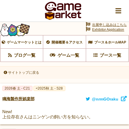
出展申し込みはこちら
Exhibitor Application
ゲームマーケットとは
開催概要＆アクセス
ブース＆ホールMAP
ブログ一覧
ゲーム一覧
ブース一覧
サイトトップに戻る
2026春 土 - C21
<2025秋 土 - S28
鳴海製作所娯楽部
@nrmGOraku
New!
上位存在さんはニンゲンの飼い方を知らない。