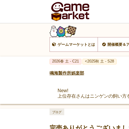
ゲームマーケットとは
開催概要＆
2026春 土 - C21
<2025秋 土 - S28
鳴海製作所娯楽部
New!
上位存在さんはニンゲンの飼い方
ブログ
完売ありがとうございまし