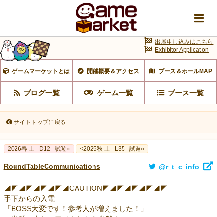
出展申し込みはこちら
Exhibitor Application
ゲームマーケットとは
開催概要＆アクセス
ブース＆ホールMAP
ブログ一覧
ゲーム一覧
ブース一覧
サイトトップに戻る
2026春 土 - D12
試遊○
<2025秋 土 - L35
試遊○
RoundTableCommunications
@r_t_c_info
◢◤◢◤◢◤◢◤◢CAUTION◤◢◤◢◤◢◤◢◤
手下からの入電
「BOSS大変です！参考人が増えました！」