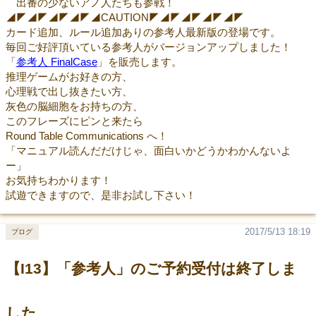
出番の少ないアノ人たちも参戦！
◢◤◢◤◢◤◢◤◢CAUTION◤◢◤◢◤◢◤◢◤
カード追加、ルール追加ありの参考人最新版の登場です。
毎回ご好評頂いている参考人がバージョンアップしました！
「
参考人 FinalCase
」を販売します。
推理ゲームがお好きの方、
心理戦で出し抜きたい方、
灰色の脳細胞をお持ちの方、
このフレーズにピンと来たら
Round Table Communications へ！
「マニュアル読んだだけじゃ、面白いかどうかわかんないよ
ー」
お気持ちわかります！
試遊できますので、是非お試し下さい！
2017/5/13 18:19
ブログ
【I13】「参考人」のご予約受付は終了しま
した