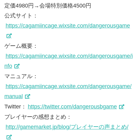
定価4980円→会場特別価格4500円
公式サイト：
https://cagamiincage.wixsite.com/dangerousgame
ゲーム概要：
https://cagamiincage.wixsite.com/dangerousgame/i
nfo
マニュアル：
https://cagamiincage.wixsite.com/dangerousgame/
manual
Twitter：
https://twitter.com/dangerousbgame
プレイヤーの感想まとめ：
http://gamemarket.jp/blog/プレイヤーの声まとめ/