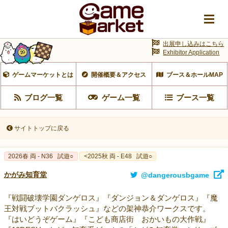
出展申し込みはこちら
Exhibitor Application
ゲームマーケットとは
開催概要＆アクセス
ブース＆ホールMAP
ブログ一覧
ゲーム一覧
ブース一覧
サイトトップに戻る
2026春 両 - N36
試遊○
<2025秋 両 - E48
試遊○
かがみ知育堂
@dangerousbgame
『戦闘破壊学園ダンゲロス』『ダンジョン＆ダンゲロス』『魔
王対戦ブットバクラッシュ』などの架神恭介ワークスです。
『はいどうぞゲーム』『こども商店街 おかいもの大作戦』