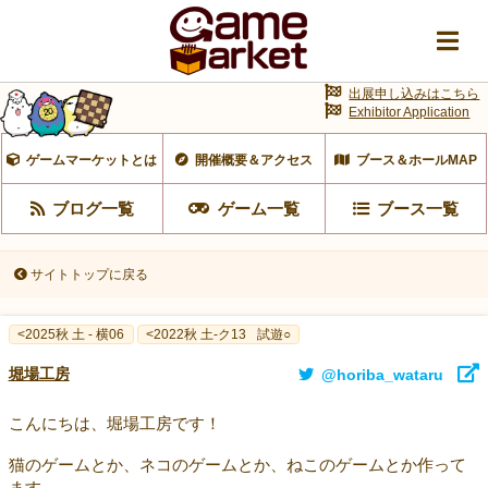
出展申し込みはこちら
Exhibitor Application
ゲームマーケットとは
開催概要＆アクセス
ブース＆ホールMAP
ブログ一覧
ゲーム一覧
ブース一覧
サイトトップに戻る
<2025秋 土 - 横06
<2022秋 土-ク13
試遊○
堀場工房
@horiba_wataru
こんにちは、堀場工房です！
猫のゲームとか、ネコのゲームとか、ねこのゲームとか作って
ます。