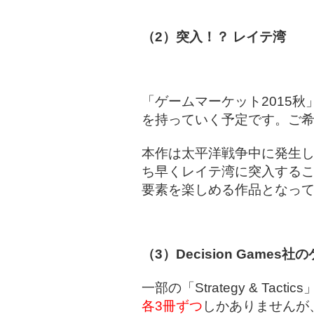
（2）突入！？ レイテ湾
「ゲームマーケット2015
を持っていく予定です。ご
本作は太平洋戦争中に発生
ち早くレイテ湾に突入する
要素を楽しめる作品となっ
（3）Decision Game
一部の「Strategy & Tac
各3冊ずつ
しかありませんが