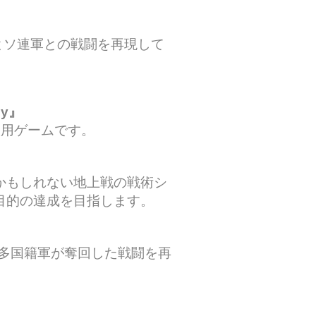
軍とソ連軍との戦闘を再現して
ey』
人用ゲームです。
かもしれない地上戦の戦術シ
目的の達成を目指します。
を多国籍軍が奪回した戦闘を再