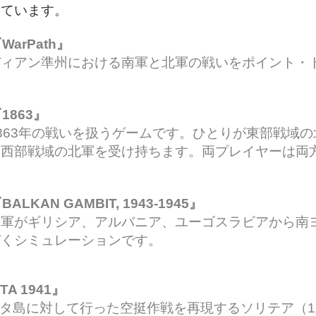
いています。
 『WarPath』
ディアン準州における南軍と北軍の戦いをポイント・
 『1863』
863年の戦いを扱うゲームです。ひとりが東部戦域
と西部戦域の北軍を受け持ちます。両プレイヤーは両
 『BALKAN GAMBIT, 1943-1945』
合軍がギリシア、アルバニア、ユーゴスラビアから南
づくシミュレーションです。
ETA 1941』
クレタ島に対して行った空挺作戦を再現するソリテア（