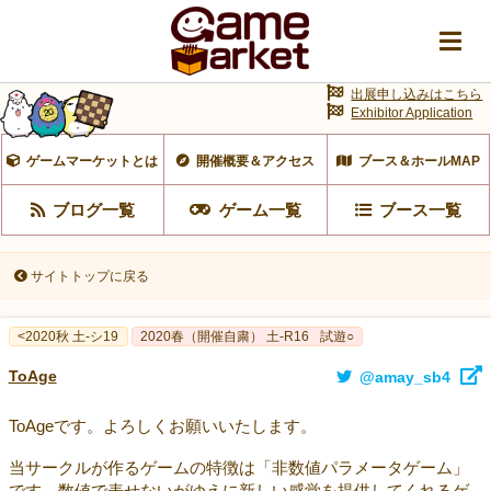
出展申し込みはこちら
Exhibitor Application
ゲームマーケットとは
開催概要＆アクセス
ブース＆ホールMAP
ブログ一覧
ゲーム一覧
ブース一覧
サイトトップに戻る
<2020秋 土-シ19
2020春（開催自粛） 土-R16
試遊○
ToAge
@amay_sb4
ToAgeです。よろしくお願いいたします。
当サークルが作るゲームの特徴は「非数値パラメータゲーム」
です。数値で表せないがゆえに新しい感覚を提供してくれるゲ