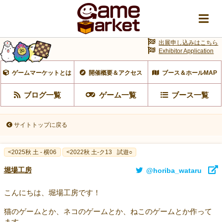
出展申し込みはこちら
Exhibitor Application
ゲームマーケットとは
開催概要＆アクセス
ブース＆ホールMAP
ブログ一覧
ゲーム一覧
ブース一覧
サイトトップに戻る
<2025秋 土 - 横06
<2022秋 土-ク13
試遊○
堀場工房
@horiba_wataru
こんにちは、堀場工房です！
猫のゲームとか、ネコのゲームとか、ねこのゲームとか作って
ます。