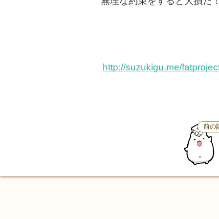
無理な約束をすると大損だ
http://suzukigu.me/fatprojec
前の