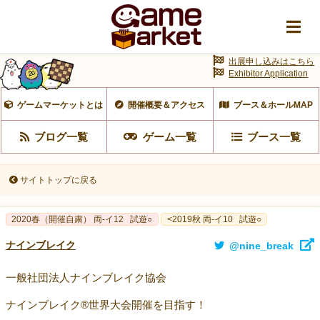
出展申し込みはこちら
Exhibitor Application
ゲームマーケットとは
開催概要＆アクセス
ブース＆ホールMAP
ブログ一覧
ゲーム一覧
ブース一覧
サイトトップに戻る
2020春（開催自粛） 両-イ12
試遊○
<2019秋 両-イ10
試遊○
ナインブレイク
@nine_break
一般社団法人ナインブレイク協会
ナインブレイク®世界大会開催を目指す！