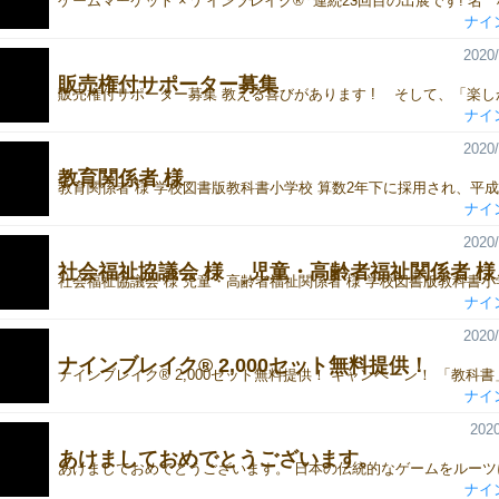
ナイ
2020/
販売権付サポーター募集
ナイ
2020/
教育関係者 様
ナイ
2020/
社会福祉協議会 様 児童・高齢者福祉関係者 様
ナイ
2020/
ナインブレイク® 2,000セット無料提供！‬
ナイ
2020
あけましておめでとうございます。
ナイ