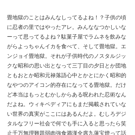
畳地獄のことはみんなしってるよね！？子供の頃
に忍者の里ではやったアレ。みんななつかしいな
ーって思ってるよね？駄菓子屋でラムネを飲みな
がらよっちゃんイカを食べて、そして畳地獄。エ
ンジョイ畳地獄。それが子供時代のノスタルジッ
クな昭和の思い出となって三丁目の夕日とか団地
ともおとか昭和元禄落語心中とかとにかく昭和的
なやつのアイコン的存在になってる畳地獄。だけ
ど本当はもっとむかしからある呪われた忍術なん
だよね。ウィキペディアにもまだ掲載されていな
い世界の真実がここにはあるんだよ。むしろデジ
タルなフリー社会で何でも手に入ると思ったら笑
止千万無理難題弱肉強食満漢全席九蓮宝燈って話