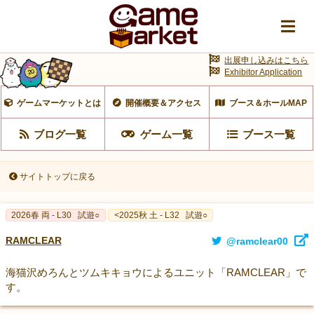
出展申し込みはこちら
Exhibitor Application
ゲームマーケットとは
開催概要＆アクセス
ブース＆ホールMAP
ブログ一覧
ゲーム一覧
ブース一覧
サイトトップに戻る
2026春 両 - L30
試遊○
<2025秋 土 - L32
試遊○
RAMCLEAR
@ramclear00
海猫沢めろんとツムキキョウによるユニット「RAMCLEAR」で
す。