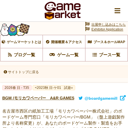
出展申し込みはこちら
Exhibitor Application
ゲームマーケットとは
開催概要＆アクセス
ブース＆ホールMAP
ブログ一覧
ゲーム一覧
ブース一覧
サイトトップに戻る
2026春 日 - T35
<2023秋 日-ケ01
試遊○
BGM /モリカワペーパー A&R GAMES
@boardgamemill
名古屋市西区の紙加工工場「モリカワペーパー株式会社」のボ
ードゲーム専門窓口「モリカワペーパー/BGM」（盤上遊戯製作
所より名称変更）が、あなたのボードゲーム製作・製造をお手