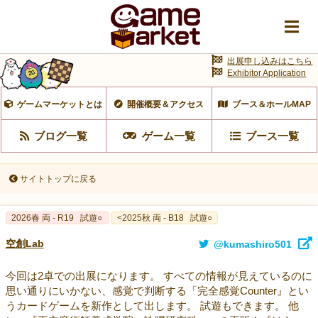
出展申し込みはこちら
Exhibitor Application
ゲームマーケットとは
開催概要＆アクセス
ブース＆ホールMAP
ブログ一覧
ゲーム一覧
ブース一覧
サイトトップに戻る
2026春 両 - R19
試遊○
<2025秋 両 - B18
試遊○
空創Lab
@kumashiro501
今回は2卓での出展になります。 すべての情報が見えているのに
思い通りにいかない、感覚で判断する「完全感覚Counter』とい
うカードゲームを新作として出します。 試遊もできます。 他