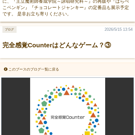
に、『王立魔術師養成学院～詠唱研究科～』の再販や『はらぺ
こペンギン』『チョコレートジャンキー』の定番品も展示予定
です。 是非お立ち寄りください。
2026/5/15 13:54
ブログ
完全感覚Counterはどんなゲーム？③
このブースのブログ一覧に戻る