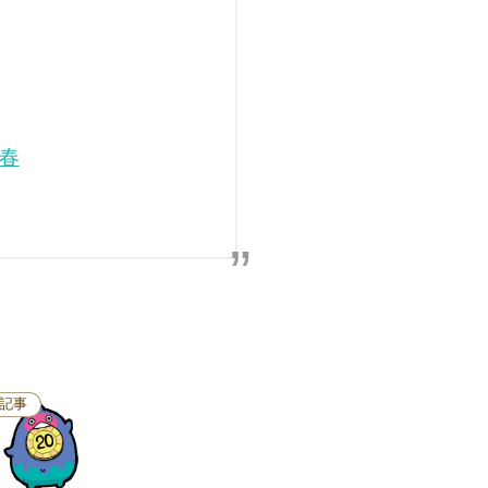
6春
記事