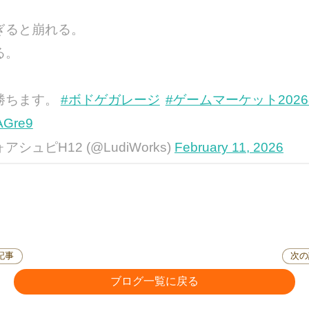
ぎると崩れる。
る。
勝ちます。
#ボドゲガレージ
#ゲームマーケット202
GAGre9
ュピH12 (@LudiWorks)
February 11, 2026
記事
次の
ブログ一覧に戻る