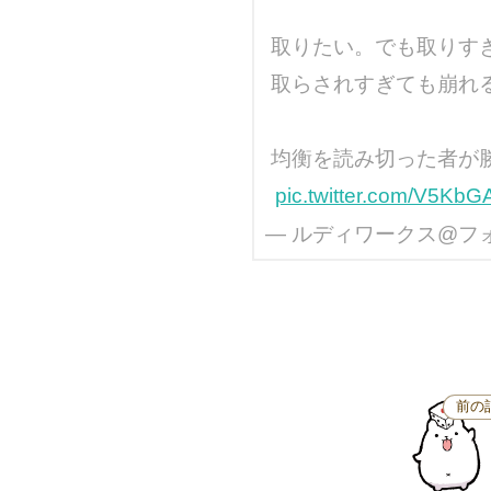
取りたい。でも取りす
取らされすぎても崩れ
均衡を読み切った者が
pic.twitter.com/V5Kb
— ルディワークス@フォアシ
前の