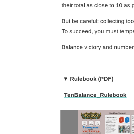
their total as close to 10 as 
But be careful: collecting t
To succeed, you must tempe
Balance victory and numbers
▼ Rulebook (PDF)
TenBalance_Rulebook