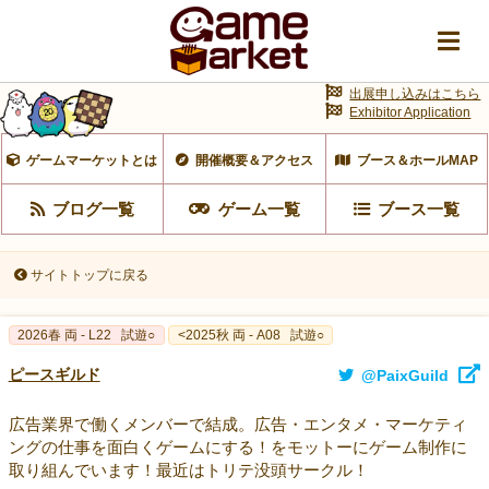
出展申し込みはこちら
Exhibitor Application
ゲームマーケットとは
開催概要＆アクセス
ブース＆ホールMAP
ブログ一覧
ゲーム一覧
ブース一覧
サイトトップに戻る
2026春 両 - L22
試遊○
<2025秋 両 - A08
試遊○
ピースギルド
@PaixGuild
広告業界で働くメンバーで結成。広告・エンタメ・マーケティ
ングの仕事を面白くゲームにする！をモットーにゲーム制作に
取り組んでいます！最近はトリテ没頭サークル！