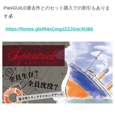
PaixGUILD過去作とのセット購入での割引もありま
す💰️
https://forms.gle/R4xCmgJZ2JGqc5UB6