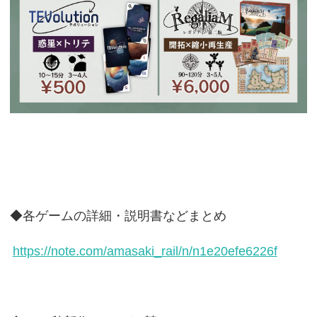
◆各ゲームの詳細・説明書などまとめ
https://note.com/amasaki_rail/n/n1e20efe6226f