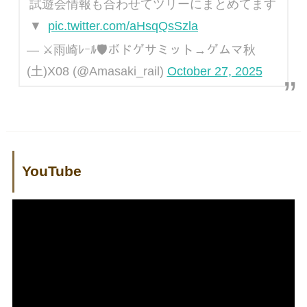
試遊会情報も合わせてツリーにまとめてます
▼
pic.twitter.com/aHsqQsSzla
— ⚔️雨崎ﾚｰﾙ🛡ボドゲサミット→ゲムマ秋
(土)X08 (@Amasaki_rail)
October 27, 2025
YouTube