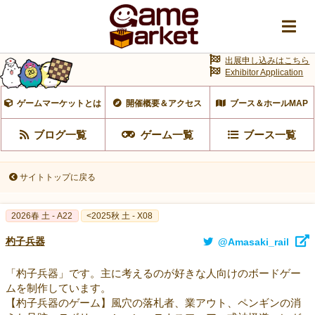
出展申し込みはこちら
Exhibitor Application
ゲームマーケットとは
開催概要＆アクセス
ブース＆ホールMAP
ブログ一覧
ゲーム一覧
ブース一覧
サイトトップに戻る
2026春 土 - A22
<2025秋 土 - X08
杓子兵器
@Amasaki_rail
「杓子兵器」です。主に考えるのが好きな人向けのボードゲー
ムを制作しています。
【杓子兵器のゲーム】風穴の落札者、業アウト、ペンギンの消