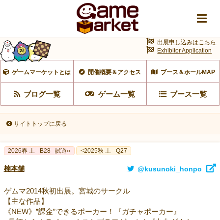
出展申し込みはこちら
Exhibitor Application
ゲームマーケットとは
開催概要＆アクセス
ブース＆ホールMAP
ブログ一覧
ゲーム一覧
ブース一覧
サイトトップに戻る
2026春 土 - B28
試遊○
<2025秋 土 - Q27
楠本舗
@kusunoki_honpo
ゲムマ2014秋初出展。宮城のサークル
【主な作品】
《NEW》”課金”できるポーカー！『ガチャポーカー』