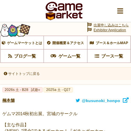
出展申し込みはこちら
Exhibitor Application
ゲームマーケットとは
開催概要＆アクセス
ブース＆ホールMAP
ブログ一覧
ゲーム一覧
ブース一覧
サイトトップに戻る
2026s 土 - B28
試遊○
2025a 土 - Q27
楠本舗
@kusunoki_honpo
ゲムマ2014秋初出展。宮城のサークル
【主な作品】
《NEW》”課金”できるポーカー！『ガチャポーカー』