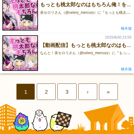
もっとも桃太郎なのはもちろん俺！を遊んで頂きました！【動画アーカイブ】
汞
セロリさん（@celery_mercury）に『もっとも桃太郎なのはもちろん俺！』を遊んで頂きました！🍑ゲームが気になっていた方は、この機会にぜひアーカイブを覗いてみてください！これは見ればルールも、プレイの雰囲気も分かると思います！とても楽しい動画になっています！90分超えの動画ですが、サクッと見たい人は、ルール説明&1ゲーム目までの30分までの視聴がオススメ！ももも紹介ページ
楠本舗
2025/9/30 23:55
【動画配信】もっとも桃太郎なのはもちろん俺！【10/5（日）】
な
んと！汞セロリさん（@celery_mercury）に『もっとも桃太郎なのはもちろん俺！』を遊んでいただけることになりました！🍑📺 配信日時：10/5(日) 21:00〜👉 配信URLゲームが気になっていた方は、この機会にぜひ配信を覗いてみてください！私も今からワクワクしています！1分でわかる！もっとも桃太郎なのはもちろん俺！
楠本舗
1
2
3
›
»