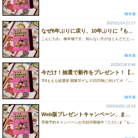
楠本舗
2025/11/14 21:17
なぜ6年ぶりに戻り、10年ぶりに『ももも』を作り直したのか？
こ
んにちわ、楠本舗です。知らない方がほとんどだと思いますが、実は2014年から細々と活動しており、今回で出展は12回目になります。最後の出展が2019年秋なので、なんと6年ぶり。そして今回は、10年前に制作した『もっとも桃太郎なのはもちろん俺！』をセルフリメイクして頒布します。旧版（2015年版）新板（2025年版）なぜ6年ぶりに出展し、10年ぶりにリメイクしようと思ったのか。その理由を書いていこうと思います。 1. なぜ2020年以降、出展を休んでいたのか？理由は大きく2つあります。1-1. コロナ禍による行動制限普段は宮城でサラリーマンをしているのですが、勤め先のコロナ対策がかなり厳しく、県外へ行く際は事前申請が必要でした。仕方ないこととはいえ、「県外に出る」というだけで気力が削られていきました。 1-2. 売上低下によるモチベーションダウン2014年から活動を続け、2019年当時で出展6年目。イベントは1日開催から2日開催になり、エリア出展が登場し、フォアシュピも始まり……とにかく環境が大きく変わった6年でした。サークル数も増え、競争も激化。私自身の力不足が大きいのですが、回を重ねるごとに売上が下がってしまい、制作モチベーションにも影響しました。そこへコロナ禍が追い打ちとなり、精神的にも疲れてしまい、「ゲーム制作というライフワークを一度お休みしよう」と決めました。 2. では、なぜ今回6年ぶりに戻ってきたのか？コロナ禍のピーク時は、リアルのボードゲーム会は自粛していましたが、代わりにBGA（ボードゲームアリーナ）で遊ぶ日々。落ち着いてからは、少しずつリアル会にも顔を出すようになりました。そして2025年のある日。ボードゲーム会に持っていくゲームを選んでいたところ、久しぶりに『もっとも桃太郎なのはもちろん俺！』を手に取りました。これは初期の作品ながら周りの評判も良く、自分でも印象に残っている作品。「そういえばこれ、いつ作ったんだっけ？」と調べてみたら――なんと10年前。思わず「そんな経ってたの!?」と声が出るほど驚きました。改めてカードテキストやルールを見ると、「今の自分だったらこうするのに」という点がちらほら。ここで、少しだけ制作意欲が再燃しました。さらに数年ぶりにエゴサしてみると、まさかの2024年でも遊んで感想をつぶやいてる方が！これは本当に嬉しかったです。10年経っても遊んでくれている人がいる――制作者として、これ以上の喜びはありません。こうした積み重ねが背中を押し、「粗い部分を直して、もう一度しっかり形にしたい」という気持ちが強くなりました。そして今回の出展と、10年ぶりのセルフリメイクに至りました。 3. 終わりに今回のリメイク版では、ゲームバランスをゼロから見直し、旧版より確実に面白くなるよう調整を重ねました。カードデザインにもアイコンを追加し、より直感的に遊べるよう改善しています。また、新たに 2人プレイ や ペア戦 にも対応し、遊びの幅が広がりました。10年ぶりの復活作として、そして「また10年遊んでもらえる作品」として、胸を張ってお届けできる内容になっています。ぜひ手に取っていただければ嬉しいです。ゲーム詳細はこちら
楠本舗
2025/11/8 0:44
今だけ！抽選で新作をプレゼント！【ももも総選挙 開幕】

#ももも総選挙 開幕🍑ゲムマ2025秋に向けて🎉 『もっとも桃太郎なのはもちろん俺！』プレゼント企画開催！🎁抽選で1名様に 自作ボドゲ『もっとも桃太郎なのはもちろん俺！』をプレゼント！📌応募方法① Xにて「楠本舗」のアカウントをフォロー② キャンペーン投稿を引用リポストして、あなたの“推しキャラの名前”を書くだけ！ 例）たぬき！ #ももも総選挙📅応募期間：10/25～11/15※予約済みの方もOK※会場受け渡し or 郵送（詳細はDM） 推しへの愛を叫んで、桃太郎No.1を決めよう🔥■ゲーム詳細 ももも紹介ページ
楠本舗
2025/10/31 19:10
Web版プレゼントキャンペーン、まもなく終了！【もっとも桃太郎なのはもちろん俺！】
早
期予約キャンペーンが大好評開催中！ただいま『もっとも桃太郎なのはもちろん俺！』を早期予約すると、特典として Web版（通常価格 ¥500予定）を無料でプレゼント！リアルでもオンラインでも遊べるお得なチャンスです！気になっていた方は、この機会をお見逃しなく！キャンペーンはまもなく終了予定です！※予定数に達し次第、キャンペーンは終了となります。※Web版（ユドナリウムコネクト対応）の配布方法など詳細は、 11/22以降、ゲムマブログにてお知らせいたします。※10/15以前にご予約いただいた方もキャンペーン対象に含まれます。🔹取り置き予約は こちら🔹ゲーム詳細は こちら🔹通販は こちら 今だけ！ BOOTHオープン記念で1400円（100円OFF）で販売します！ キャンペーン期間：10/23～11/9