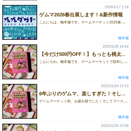
2026/1/17 2:18
ゲムマ2026春出展します！&新作情報
こ
んにちは、楠本舗です。ゲームマーケット2026春ですが……無事、当選しました！そして現在、新作を制作中です。タイトルは 「九九ダウト」。ファブフィブをベースにした、サクッと遊べるブラフゲームです。個人的にも、なかなか好みの仕上がりになっています。今後、ゲーム内容や制作の裏話など、少しずつ情報を出していく予定です。引き続き、よろしくお願いします！
楠本舗
2025/12/8 18:34
【今だけ500円OFF！】もっとも桃太郎なのはもちろん俺！【年末セール】
こ
んにちわ。楠本舗です。ゲームマーケットで頒布し、ご好評いただいた**「もっとも桃太郎なのはもちろん俺！」**が――年末限定！500円OFF！！通常1,500円 → 1,000円（ドーンと500円引き！）ルールはカンタン、カードを引いて出すだけ。でも盛り上がりは本気！家族でも、友達でも、年末年始に「とりあえずコレ！」な一本です。この価格で買えるのは【12/21まで】逃したら次はありません！在庫があるうちに、ぜひゲットしてください！▼ 今すぐチェック！【通販はこちら】リンク▼ ゲームの詳細はこちらリンク
楠本舗
2025/11/24 21:53
6年ぶりのゲムマ、楽しすぎた！そして通販＆新作が始まります！
ゲ
ームマーケット秋、お疲れ様でした！そしてブースにお越しくださった皆さま、本当にありがとうございました。6年ぶりの出展でしたが……めちゃくちゃ楽しかったです！12時前にも関わらず予約品を受け取りに来てくださった方、6年ぶりなのに差し入れを持ってきてくれた昔の出展仲間、旧作を覚えていて声をかけてくださった方、ゲーム紹介でお世話になったお忍びのVTuberさん、声は知ってるけど、顔は知らないお茶会仲間、そして、やっと出会えた楠仲間笑今回もたくさんの温かい出会いがありました。やっぱり「人とのつながりこそ、ゲムマの醍醐味」ですね。📦「もっとも桃太郎なのはもちろん俺！」通販開始しました！関東に来れなくて諦めていた方も、どうぞご安心を！全国どこからでもご購入いただけます。👉 通販ページはこちら 🆕 新作「九九ダウト（仮）」制作中！現在、ゲムマ春に向けて新作を鋭意制作中です。大好きなファブフィブをベースにした、短時間で遊べるブラフゲームを目指しています。続報をお楽しみに！乞うご期待！
楠本舗
2025/11/20 23:08