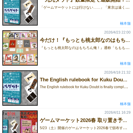
『九九ダウト』数量限定で通販開始！ ゲムマ前に遊べます！
「
ゲームマーケットには行けない……」「東京は遠くて、今回は購入を諦めていた……」そんな方に朗報です！ゲームマーケット2026春で頒布予定の新作カードゲーム、『九九ダウト』を本日より数量限定で通販開始しました！『九九ダウト』は、九九 × ダウトをテーマにした、短時間で盛り上がるブラフゲームです。ルールはシンプル。カードを出して九九の答えを宣言するだけ！でも、その答えは本当？それともハッタリ？相手の宣言を信じるか、ダウトするか。さらに、正しい組み合わせを見抜ければ一発逆転も狙えます！短時間で遊べるのに、毎回しっかり心理戦。「7×7＝81？！」みたいな怪しい宣言に、思わず場がざわつくゲームです。今回は、ゲームマーケット前の先行通販という形で、数量限定での販売となります。ゲムマ当日に会場へ来られない方はもちろん、「イベント前に遊んでみたい！」という方にもおすすめです。ゲムマ前に『九九ダウト』をゲットできるのは今だけ！気になっていた方は、ぜひこの機会にチェックしてみてください！リンク※ゲームマーケット後にも在庫が残っていれば、通販を行う予定です。※数量限定のため、予定数に達し次第終了となります。
楠本舗
2026/4/23 22:00
今だけ！『もっとも桃太郎なのはもちろん俺！』オンライン版を無料頒布中！
『
もっとも桃太郎なのはもちろん俺！』通称「ももも」のオンライン版を、期間限定で無料頒布中です！ルールはとってもカンタン。カードを1枚引いて、1枚出すだけ！自分の場に犬・猿・雉をいち早く集めたら勝ち！さらに、きび団子で相手のおともを奪うこともできる、手軽に遊べるセットコレクションゲームです。パソコンがあれば、遠くの友人とも気軽に遊べます！かわいいイラストとわかりやすいルールで、ボードゲームに慣れていない方にもおすすめです。この機会に、ぜひ「ももも」を遊んでみてください！面白かったら、ぜひゲームマーケットで実物版もチェックしてもらえたら嬉しいです！リンク
楠本舗
2026/4/18 21:32
The English rulebook for Kuku Doubt is finally complete!
T
he English rulebook for Kuku Doubt is finally complete!LinkWhile the English rulebook is not included in the package,you can view the full rules at the link above.With this, international players can enjoy the game with ease as well.If you're interested, please come visit us at Game Market!Game page
楠本舗
2026/4/11 16:29
ゲームマーケット2026春 取り置き予約スタート！
5
/23（土）開催のゲームマーケット2026春で頒布する作品の取り置き予約を受付開始しました！気になっている方は、売り切れ前の予約がおすすめです。当日は混雑や完売の可能性もあるため、確実に手に入れたい方はぜひご予約ください。予約締切：5/20（水）23:00まで【お品書き】■ 九九太郎セット 2500円（300円OFF）「九九ダウト」と「もっとも桃太郎なのはもちろん俺！」のセット。いちばんお得に買うならこれ！※数量限定のため、予定数に達し次第終了■ 九九ダウト《新作》 1800円九九×ダウトの新作ブラフゲーム。最初からクライマックス！短時間で濃密な心理戦！■ もっとも桃太郎なのはもちろん俺！ 1000円おとも集めたら勝ち！みんなで遊べるカードゲーム！