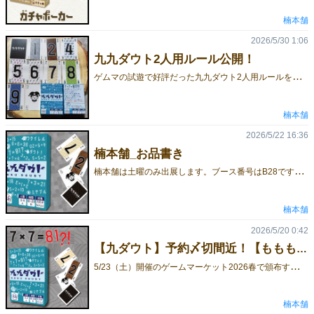
楠本舗
2026/5/30 1:06
九九ダウト2人用ルール公開！
ゲ
ムマの試遊で好評だった九九ダウト2人用ルールを公開します。合わせて、上級ルール、5人用ルールも公開します。九九ダウト、どんどん遊び倒してくださいね！
楠本舗
2026/5/22 16:36
楠本舗_お品書き
楠
本舗は土曜のみ出展します。ブース番号はB28です。【お品書き】■ 九九太郎セット 2500円（300円OFF）「九九ダウト」と「もっとも桃太郎なのはもちろん俺！」のセット。いちばんお得に買うならこれ！ ■ 九九ダウト《新作》 1800円2万再生突破！ 超話題！ 新作ブラフゲーム！最初からクライマックス！10分で盛り上がる究極の心理戦！ ■ もっとも桃太郎なのはもちろん俺！ 1000円おとも集めたら勝ち！みんなで遊べるカードゲーム！ 試遊やってます！ 2人で遊べるルールもあります。 10分で遊べます。 気軽に遊びに来て下さいね！
楠本舗
2026/5/20 0:42
【九ダウト】予約〆切間近！【ももも】
5
/23（土）開催のゲームマーケット2026春で頒布する作品の取り置き予約は5/21（木）21:00までとなっています。気になっている方は、売り切れ前の予約がおすすめです。当日は混雑や完売の可能性もあるため、確実に手に入れたい方はぜひご予約ください。予約はこちら【お品書き】■ 九九太郎セット 2500円（300円OFF）「九九ダウト」と「もっとも桃太郎なのはもちろん俺！」のセット。いちばんお得に買うならこれ！※数量限定のため、予定数に達し次第終了■ 九九ダウト《新作》 1800円九九×ダウトの新作ブラフゲーム。最初からクライマックス！10分で究極の心理戦！■ もっとも桃太郎なのはもちろん俺！ 1000円おとも集めたら勝ち！みんなで遊べるカードゲーム！
楠本舗