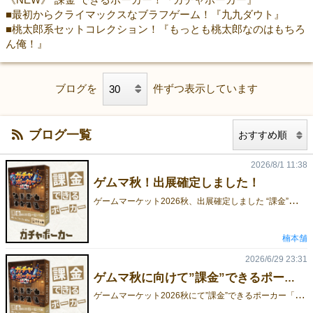
■最初からクライマックスなブラフゲーム！『九九ダウト』
■桃太郎系セットコレクション！『もっとも桃太郎なのはもちろ
ん俺！』
ブログを
件ずつ表示しています
ブログ一覧
2026/8/1 11:38
ゲムマ秋！出展確定しました！
ゲ
ームマーケット2026秋、出展確定しました “課金”できるポーカー『ガチャポーカー』をリリースします！ 得点（VP）を削って石を買い、 その石でガチャを回す―― 令和の“新感覚”ポーカーです！ 詳細・予約情報は今後更新します！ お楽しみに！
楠本舗
2026/6/29 23:31
ゲムマ秋に向けて”課金”できるポーカーを制作中！
ゲ
ームマーケット2026秋にて”課金”できるポーカー「ガチャポーカー」をリリース予定！勝利点（お金）を削って石を買い、石を使ってガチャを回す令和の”新感覚”ポーカー！詳細や予約情報は随時更新します！ お楽しみに！