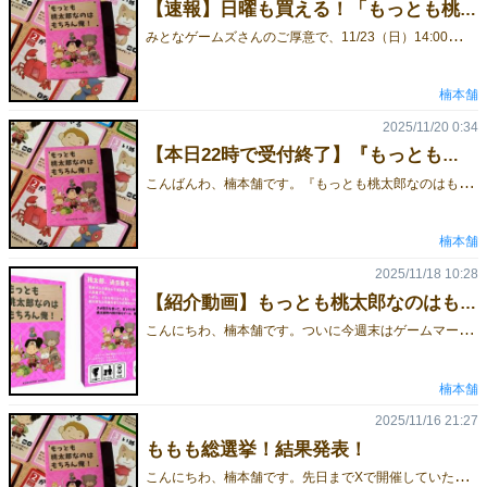
【速報】日曜も買える！「もっとも桃太郎なのはもちろん俺！」1時間限定で委託販売が決定！
み
となゲームズさんのご厚意で、11/23（日）14:00〜15:00の1時間限定でK33（みとなゲームズ）ブースにて 「もっとも桃太郎なのはもちろん俺！」を委託販売させていただけることになりました！数量は 限定10個！「土曜は行けないから買えない…」と諦めていた方も、日曜に入手できます！ 📢 日曜受取の“予約”も受付スタート！受け取り予約をご希望の方は、X（楠本舗アカウント）のDM にご連絡ください。●受付期限：11/22 23:59 まで●先着順確実に手に入れたい方は、ぜひご予約ください！
楠本舗
2025/11/20 0:34
【本日22時で受付終了】『もっとも桃太郎なのはもちろん俺！』予約ラストチャンス！
こ
んばんわ、楠本舗です。『もっとも桃太郎なのはもちろん俺！』に、予想以上に多くのご予約をいただいており、作者として本当に嬉しく思っています。ご予約くださった皆さま、誠にありがとうございます！ゲームマーケットまで、残すところあと2日。そして 本日22時をもって予約受付を締め切り とさせていただきます。本作は10年ぶりのリメイクで、前作よりも 遊びやすく・楽しく・テンポよく なるよう改良を重ねた自信作です。まだ予約は間に合います！確実に入手したい方は、ぜひお早めにご予約ください！▼ 予約フォーム▼ なぜ6年ぶりに戻り、10年ぶりに『ももも』を作り直したのか？▼ ゲーム紹介ページ
楠本舗
2025/11/18 10:28
【紹介動画】もっとも桃太郎なのはもちろん俺！
こ
んにちわ、楠本舗です。ついに今週末はゲームマーケット！いよいよ開催が迫ってきて、ワクワクが止まりません。きっと皆さんも、気になるゲームの情報を集めている頃かと思います。そこで今回、「もっとも桃太郎なのはもちろん俺！」の紹介動画を作成しました！この動画を見れば ルールが1分で丸わかり。サクッと気軽に見られる内容になっています。ぜひイベント前にチェックしてみて下さい！👉 ゲーム詳細はこちら
楠本舗
2025/11/16 21:27
ももも総選挙！結果発表！
こ
んにちわ、楠本舗です。先日までXで開催していた「ももも総選挙」——人気キャラ投票の結果が出ました！栄えある 第1位は……まさかの「ゴリラ」！！強い。圧倒的。もはや“さるの上位互換”説すらあります。笑そして2位は同率で 「かに」 と 「すずめ」。 ……あれ？ 桃太郎のゲームなのに 「いぬ」「さる」「きじ」 がいないぞ？？これはいよいよ 主役交代の日 も近いのでは……？ゴリラも参戦する（かもしれない）桃太郎ゲームの詳細は こちらから！