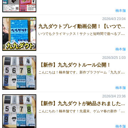
楠本舗
2026/4/3 23:04
九九ダウトプレイ動画公開！【いつでもクライマックス！】
い
つでもクライマックス！サクッと短時間で遊べるブラフゲーム**「九九ダウト」**を、ムーブさんに遊んでいただきました！お世辞抜きで、最高のゲーム展開でした！九九ダウトの楽しさが100％詰まった動画になっています。ぜひご覧ください！
楠本舗
2026/3/25 1:03
【新作】九九ダウトルール公開！
こ
んにちは！楠本舗です。新作ブラフゲーム「九九ダウト」の説明書を公開します！ファブフィブをベースに、九九要素を加えて、短時間でヒリヒリする心理戦を体験できるように頑張って調整しました！九九早見表も付いているから、算数が苦手な人も安心です！
楠本舗
2026/3/4 23:36
【新作】九九ダウトが納品されました！
こ
んにちわ！楠本舗です！先週末、ゲムマ春の新作「九九ダウト」が無事納品されました！自分が考えたゲームが実際の“かたち”になって目の前に届くと、本当に嬉しいですね。「九九ダウト」は、ボドゲ好きはもちろん、人狼系の心理戦が好きな方や、カイジのようなヒリつく駆け引きが好きな方にも刺さる、程よい緊張感のブラフゲームです。今後も少しずつ情報を公開していきますので、ぜひお楽しみに！
楠本舗