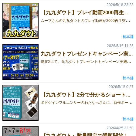
2026/5/18 23:23
【九九ダウト】プレイ動画2000再生突破！【祝】
ム
ーブさんの九九ダウトのプレイ動画が2000再生突破しました！ ライアーゲームやカイジ好きは必見！お世辞抜きで、最高のゲーム展開です！九九ダウトの楽しさが100％詰まった動画になっています。 まだ見てない人はぜひご覧ください ！ゲーム詳細 予約
楠本舗
2026/5/16 11:25
九九ダウトプレゼントキャンペーン実施中！
現
在Xにて、九九ダウトプレゼントキャンペーン実施中！🎁フォロー＆リポストで当たる！🎁九九×ダウトのブラフゲーム『九九ダウト』を抽選で1名様にプレゼント！「7×7＝81！？」このウソ、あなたは見破れる？10分で盛り上がる！至高の思考ボドゲ！ 【参加方法】Xにて✅このアカウントをフォロー(@kusunoki_honpo)✅該当投稿をリポスト【締切】5/20（水）23:59まで気になった方はぜひ参加＆拡散お願いします！※当選者の方には後日DMでご連絡します。※予約者も参加できます。
楠本舗
2026/5/15 0:27
【九九ダウト】2分で分かるショート動画公開！
ボ
ドゲインフルエンサーのわたなべさんに、新作ボードゲーム『九九ダウト』の紹介動画を作成していただきました！動画はたったの約2分。短い時間の中に、『九九ダウト』のルールのわかりやすさや、「本当？ウソ？」と疑い合う心理戦の楽しさがギュッと詰まっています！初めて見る方にも、ゲームの雰囲気がしっかり伝わる内容になっていますので、『九九ダウト』が気になっている方はぜひチェックしてみてください！これは必見です！
楠本舗
2026/4/25 22:50