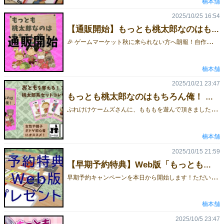
楠本舗
2025/10/25 16:54
【通販開始】もっとも桃太郎なのはもちろん俺！

 ゲームマーケット秋に来られない方へ朗報！自作ボードゲーム『もっとも桃太郎なのはもちろん俺！』の通販を開始しました！🛒 ご購入は【BOOTH】から👇👉 ［BOOTHへのリンク］そして今だけ！🎁BOOTHオープン記念キャンペーンとして通常1,500円 → **1,400円（100円OFF）**で販売中！📅 キャンペーン期間：10/23～11/9👩‍👧 サクッと短時間で遊べるので、女性・親子・ボドゲ初心者にもおすすめです！🎲 ゲームの詳細はこちら👇👉 ［ゲーム詳細へのリンク］
楠本舗
2025/10/21 23:47
もっとも桃太郎なのはもちろん俺！ を遊んで頂きました！
ぶ
れけけケームズさんに、もももを遊んで頂きました！そして、なんと！？ ゲームの感想も書いて頂きました！ 記事はこちら ぶれけけケームズさん、ありがとうございました！ ぶれけけケームズさんの素敵なゲームは こちら 【ももも取り置き予約】 予約ページ 現在早期予約キャンペーン中！
楠本舗
2025/10/15 21:59
【早期予約特典】Web版「もっとも桃太郎なのはもちろん俺！」をプレゼント！
早
期予約キャンペーンを本日から開始します！ただいま『もっとも桃太郎なのはもちろん俺！』を早期予約すると、特典として Web版（通常価格 ¥500予定） を無料でプレゼント！リアルでも、オンラインでも遊べるお得なチャンスです！気になっていた方は、この機会にぜひご予約ください！※予定数に達し次第、キャンペーンは終了いたします。※Web版（ユドナリウムコネクト版）の配布方法など詳細は、 11/22以降にゲムマブログにて、あらためてご案内いたします。 ※10/15以前に予約された方もキャンペーン対象としてカウントしております。 ■取り置き予約 予約ページ ■ゲーム詳細ももも紹介ページ
楠本舗
2025/10/5 23:47