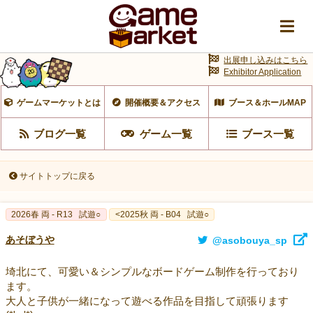
出展申し込みはこちら
Exhibitor Application
ゲームマーケットとは
開催概要＆アクセス
ブース＆ホールMAP
ブログ一覧
ゲーム一覧
ブース一覧
サイトトップに戻る
2026春 両 - R13
試遊○
<2025秋 両 - B04
試遊○
あそぼうや
@asobouya_sp
埼北にて、可愛い＆シンプルなボードゲーム制作を行っており
ます。
大人と子供が一緒になって遊べる作品を目指して頑張ります