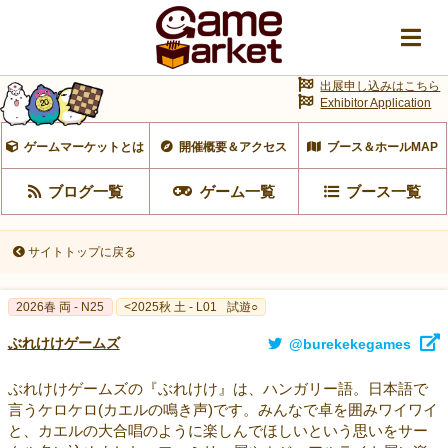
出展申し込みはこちら
Exhibitor Application
ゲームマーケットとは
開催概要＆アクセス
ブース＆ホールMAP
ブログ一覧
ゲーム一覧
ブース一覧
サイトトップに戻る
2026春 両 - N25
<2025秋 土 - L01
試遊○
ぶれけけゲームズ
@burekekegames
ぶれけけゲームズの『ぶれけけ』は、ハンガリー語。日本語で
言うケロケロ(カエルの鳴き声)です。みんなで卓を囲みワイワイ
と、カエルの大合唱のように楽しんでほしいという思いをサー