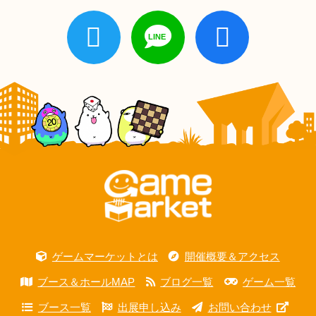
ゲームマーケットとは
開催概要＆アクセス
ブース＆ホールMAP
ブログ一覧
ゲーム一覧
ブース一覧
出展申し込み
お問い合わせ