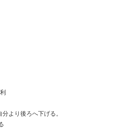
勝利
自分より後ろへ下げる。
る