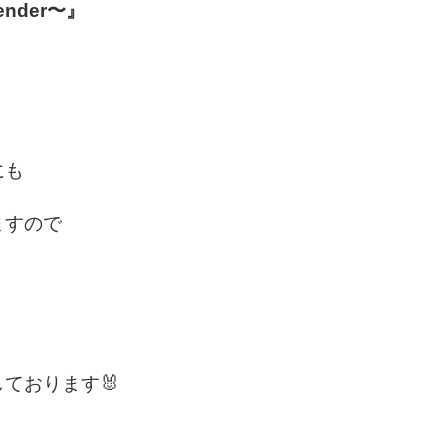
ender〜』
にも
ますので
ております🐰