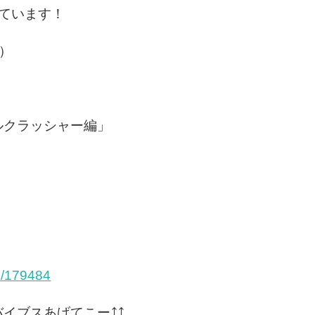
ています！
.）
ルクラッシャー編」
e/179484
イブスあげてこー⤴⤴