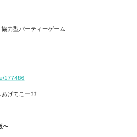
！協力型パーティーゲーム
e/177486
あげてこー⤴⤴
版〜