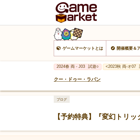
ゲームマーケットとは
開催概要＆
2024春 両 - J03
試遊○
<2023秋 両-オ07
クー・ドゥー・ラパン
ブログ
【予約特典】『変幻トリック